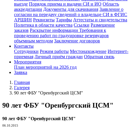
выезде
Порядок приема и выдачи СИ и ИО
Область
аккредитации
Документы для скачивания
Заявление о
согласии на передачу сведений о владельце СИ в ФГИС
АРШИН
Реквизиты
Тарифы
Аттестаты и свидетельства
Политика в области качества
Ссылки
Размещение
заказов
Раскрытие информации
Требования к
проведению работ по градуировке резервуаров
объемным методом
Заключение договоров
Контакты
Сотрудники
Режим работы
Местонахождение
Интернет-
приемная
Личный приём граждан
Обратная связь
Мероприятия
План мероприятий на 2026 год
Заявка
Главная
Галерея
90 лет ФБУ "Оренбургский ЦСМ"
90 лет ФБУ "Оренбургский ЦСМ"
90 лет ФБУ "Оренбургский ЦСМ"
06.10.2015