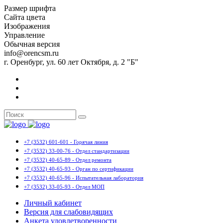
Размер шрифта
Сайта цвета
Изображения
Управление
Обычная версия
info@orencsm.ru
г. Оренбург, ул. 60 лет Октября, д. 2 "Б"
+7 (3532) 601-601 - Горячая линия
+7 (3532) 33-00-76 - Отдел стандартизации
+7 (3532) 40-65-89 - Отдел ремонта
+7 (3532) 40-65-93 - Орган по сертификации
+7 (3532) 40-65-96 - Испытательная лаборатория
+7 (3532) 33-05-93 - Отдел МОП
Личный кабинет
Версия для слабовидящих
Анкета удовлетворенности