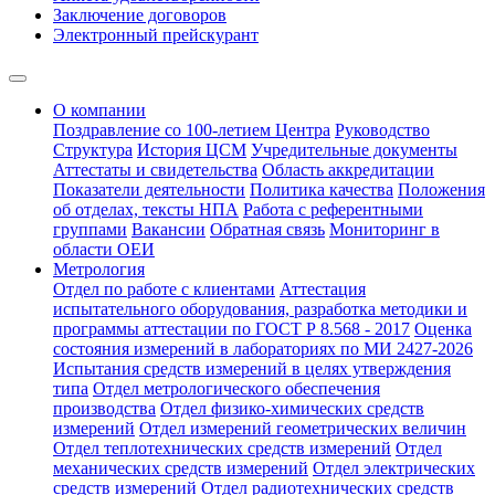
Заключение договоров
Электронный прейскурант
О компании
Поздравление со 100-летием Центра
Руководство
Структура
История ЦСМ
Учредительные документы
Аттестаты и свидетельства
Область аккредитации
Показатели деятельности
Политика качества
Положения
об отделах, тексты НПА
Работа с референтными
группами
Вакансии
Обратная связь
Мониторинг в
области ОЕИ
Метрология
Отдел по работе с клиентами
Аттестация
испытательного оборудования, разработка методики и
программы аттестации по ГОСТ Р 8.568 - 2017
Оценка
состояния измерений в лабораториях по МИ 2427-2026
Испытания средств измерений в целях утверждения
типа
Отдел метрологического обеспечения
производства
Отдел физико-химических средств
измерений
Отдел измерений геометрических величин
Отдел теплотехнических средств измерений
Отдел
механических средств измерений
Отдел электрических
средств измерений
Отдел радиотехнических средств