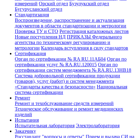
измерений
Орский отдел
Бузулукский отдел
Бугурусланский отдел
Стандартизация
Воспроизведение, распространение и актуализация
документов в области стандартизации и метрологии
Проверка ТУ и СТО
Регистрация каталожных листов
Новые поступления НД
ПРИКАЗЫ Федерального
агентства по техническому регулированию и
метрологии
Календарь вступления в силу стандартов
Сертификация
Орган по сертификации № RA RU.11АБ04
Орган по
сертификации услуг № RA.RU.120015
Орган по
сертификации систем менеджмента № RA.RU.13HB18
Система добровольной сертификации продукции
(товаров), услуг (работ) и систем менеджмента
«Стандарты качества и безопасности»
Национальная
система сертификации
Ремонт
Ремонт и техобслуживание средств измерений
Техническое обслуживание и ремонт медицинских
изделий
Испытания
Испытательная лаборатория
Электролаборатория
Заказчику
Росстандарт "вопросы и ответы"
Прием и выдача СИ на