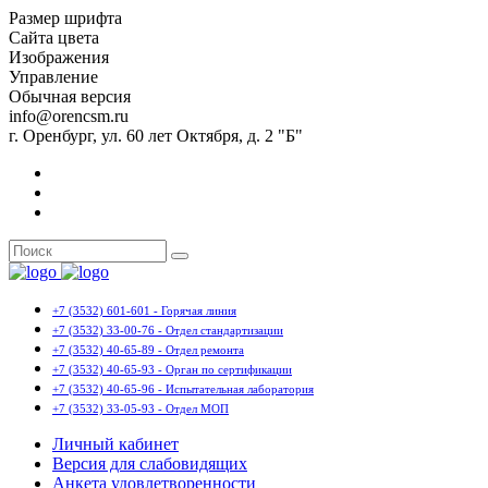
Размер шрифта
Сайта цвета
Изображения
Управление
Обычная версия
info@orencsm.ru
г. Оренбург, ул. 60 лет Октября, д. 2 "Б"
+7 (3532) 601-601 - Горячая линия
+7 (3532) 33-00-76 - Отдел стандартизации
+7 (3532) 40-65-89 - Отдел ремонта
+7 (3532) 40-65-93 - Орган по сертификации
+7 (3532) 40-65-96 - Испытательная лаборатория
+7 (3532) 33-05-93 - Отдел МОП
Личный кабинет
Версия для слабовидящих
Анкета удовлетворенности