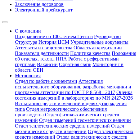
Заключение договоров
Электронный прейскурант
О компании
Поздравление со 100-летием Центра
Руководство
Структура
История ЦСМ
Учредительные документы
Аттестаты и свидетельства
Область аккредитации
Показатели деятельности
Политика качества
Положения
об отделах, тексты НПА
Работа с референтными
группами
Вакансии
Обратная связь
Мониторинг в
области ОЕИ
Метрология
Отдел по работе с клиентами
Аттестация
испытательного оборудования, разработка методики и
программы аттестации по ГОСТ Р 8.568 - 2017
Оценка
состояния измерений в лабораториях по МИ 2427-2026
Испытания средств измерений в целях утверждения
типа
Отдел метрологического обеспечения
производства
Отдел физико-химических средств
измерений
Отдел измерений геометрических величин
Отдел теплотехнических средств измерений
Отдел
механических средств измерений
Отдел электрических
средств измерений
Отдел радиотехнических средств