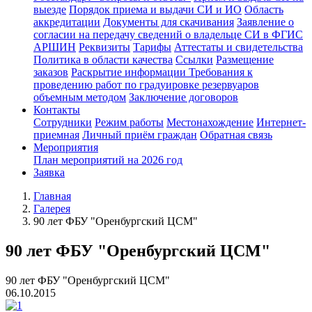
выезде
Порядок приема и выдачи СИ и ИО
Область
аккредитации
Документы для скачивания
Заявление о
согласии на передачу сведений о владельце СИ в ФГИС
АРШИН
Реквизиты
Тарифы
Аттестаты и свидетельства
Политика в области качества
Ссылки
Размещение
заказов
Раскрытие информации
Требования к
проведению работ по градуировке резервуаров
объемным методом
Заключение договоров
Контакты
Сотрудники
Режим работы
Местонахождение
Интернет-
приемная
Личный приём граждан
Обратная связь
Мероприятия
План мероприятий на 2026 год
Заявка
Главная
Галерея
90 лет ФБУ "Оренбургский ЦСМ"
90 лет ФБУ "Оренбургский ЦСМ"
90 лет ФБУ "Оренбургский ЦСМ"
06.10.2015