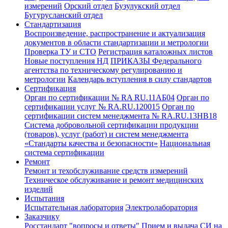
измерений
Орский отдел
Бузулукский отдел
Бугурусланский отдел
Стандартизация
Воспроизведение, распространение и актуализация
документов в области стандартизации и метрологии
Проверка ТУ и СТО
Регистрация каталожных листов
Новые поступления НД
ПРИКАЗЫ Федерального
агентства по техническому регулированию и
метрологии
Календарь вступления в силу стандартов
Сертификация
Орган по сертификации № RA RU.11АБ04
Орган по
сертификации услуг № RA.RU.120015
Орган по
сертификации систем менеджмента № RA.RU.13HB18
Система добровольной сертификации продукции
(товаров), услуг (работ) и систем менеджмента
«Стандарты качества и безопасности»
Национальная
система сертификации
Ремонт
Ремонт и техобслуживание средств измерений
Техническое обслуживание и ремонт медицинских
изделий
Испытания
Испытательная лаборатория
Электролаборатория
Заказчику
Росстандарт "вопросы и ответы"
Прием и выдача СИ на