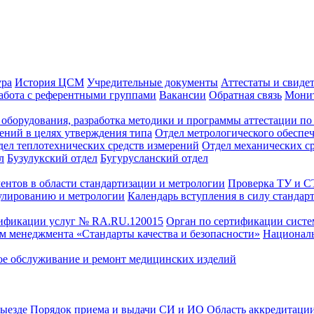
ура
История ЦСМ
Учредительные документы
Аттестаты и свиде
абота с референтными группами
Вакансии
Обратная связь
Монит
оборудования, разработка методики и программы аттестации по 
ений в целях утверждения типа
Отдел метрологического обеспе
дел теплотехнических средств измерений
Отдел механических с
л
Бузулукский отдел
Бугурусланский отдел
ентов в области стандартизации и метрологии
Проверка ТУ и 
улированию и метрологии
Календарь вступления в силу стандар
тификации услуг № RA.RU.120015
Орган по сертификации сист
тем менеджмента «Стандарты качества и безопасности»
Националь
ое обслуживание и ремонт медицинских изделий
выезде
Порядок приема и выдачи СИ и ИО
Область аккредитаци