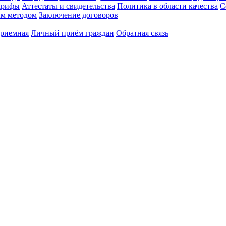
арифы
Аттестаты и свидетельства
Политика в области качества
С
ым методом
Заключение договоров
приемная
Личный приём граждан
Обратная связь