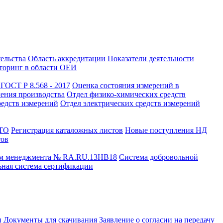
тельства
Область аккредитации
Показатели деятельности
оринг в области ОЕИ
ГОСТ Р 8.568 - 2017
Оценка состояния измерений в
чения производства
Отдел физико-химических средств
редств измерений
Отдел электрических средств измерений
СТО
Регистрация каталожных листов
Новые поступления НД
тов
ем менеджмента № RA.RU.13HB18
Система добровольной
ная система сертификации
и
Документы для скачивания
Заявление о согласии на передачу