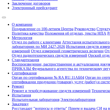
Заключение договоров
Электронный прейскурант
О компании
Поздравление со 100-летием Центра
Руководство
Структ
Политика качества
Положения об отделах, тексты НПА
Р
Метрология
Отдел по работе с клиентами
Аттестация испытательного 
лабораториях по МИ 2427-2026
Испытания средств измер
измерений
Отдел измерений геометрических величин
От
Отдел радиотехнических средств измерений
Орский отде
Стандартизация
Воспроизведение, распространение и актуализация докум
ПРИКАЗЫ Федерального агентства по техническому рег
Сертификация
Орган по сертификации № RA RU.11АБ04
Орган по сер
сертификации продукции (товаров), услуг (работ) и сис
Ремонт
Ремонт и техобслуживание средств измерений
Техническ
Испытания
Испытательная лаборатория
Электролаборатория
Заказчику
Росстандарт "вопросы и ответы"
Прием и выдача СИ на 