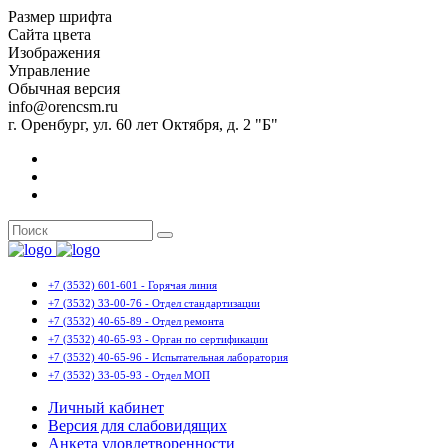
Размер шрифта
Сайта цвета
Изображения
Управление
Обычная версия
info@orencsm.ru
г. Оренбург, ул. 60 лет Октября, д. 2 "Б"
+7 (3532) 601-601 - Горячая линия
+7 (3532) 33-00-76 - Отдел стандартизации
+7 (3532) 40-65-89 - Отдел ремонта
+7 (3532) 40-65-93 - Орган по сертификации
+7 (3532) 40-65-96 - Испытательная лаборатория
+7 (3532) 33-05-93 - Отдел МОП
Личный кабинет
Версия для слабовидящих
Анкета удовлетворенности