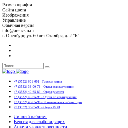
Размер шрифта
Сайта цвета
Изображения
Управление
Обычная версия
info@orencsm.ru
г. Оренбург, ул. 60 лет Октября, д. 2 "Б"
+7 (3532) 601-601 - Горячая линия
+7 (3532) 33-00-76 - Отдел стандартизации
+7 (3532) 40-65-89 - Отдел ремонта
+7 (3532) 40-65-93 - Орган по сертификации
+7 (3532) 40-65-96 - Испытательная лаборатория
+7 (3532) 33-05-93 - Отдел МОП
Личный кабинет
Версия для слабовидящих
Анкета удовлетворенности