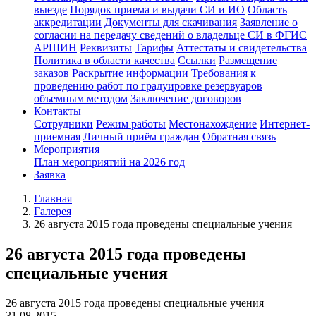
выезде
Порядок приема и выдачи СИ и ИО
Область
аккредитации
Документы для скачивания
Заявление о
согласии на передачу сведений о владельце СИ в ФГИС
АРШИН
Реквизиты
Тарифы
Аттестаты и свидетельства
Политика в области качества
Ссылки
Размещение
заказов
Раскрытие информации
Требования к
проведению работ по градуировке резервуаров
объемным методом
Заключение договоров
Контакты
Сотрудники
Режим работы
Местонахождение
Интернет-
приемная
Личный приём граждан
Обратная связь
Мероприятия
План мероприятий на 2026 год
Заявка
Главная
Галерея
26 августа 2015 года проведены специальные учения
26 августа 2015 года проведены
специальные учения
26 августа 2015 года проведены специальные учения
31.08.2015