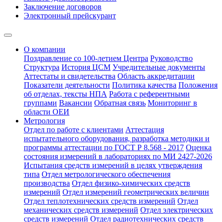
Заключение договоров
Электронный прейскурант
О компании
Поздравление со 100-летием Центра
Руководство
Структура
История ЦСМ
Учредительные документы
Аттестаты и свидетельства
Область аккредитации
Показатели деятельности
Политика качества
Положения
об отделах, тексты НПА
Работа с референтными
группами
Вакансии
Обратная связь
Мониторинг в
области ОЕИ
Метрология
Отдел по работе с клиентами
Аттестация
испытательного оборудования, разработка методики и
программы аттестации по ГОСТ Р 8.568 - 2017
Оценка
состояния измерений в лабораториях по МИ 2427-2026
Испытания средств измерений в целях утверждения
типа
Отдел метрологического обеспечения
производства
Отдел физико-химических средств
измерений
Отдел измерений геометрических величин
Отдел теплотехнических средств измерений
Отдел
механических средств измерений
Отдел электрических
средств измерений
Отдел радиотехнических средств