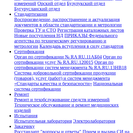
измерений
Орский отдел
Бузулукский отдел
Бугурусланский отдел
Стандартизация
Воспроизведение, распространение и актуализация
документов в области стандартизации и метрологии
Проверка ТУ и СТО
Регистрация каталожных листов
Новые поступления НД
ПРИКАЗЫ Федерального
агентства по техническому регулированию и
метрологии
Календарь вступления в силу стандартов
Сертификация
Орган по сертификации № RA RU.11АБ04
Орган по
сертификации услуг № RA.RU.120015
Орган по
сертификации систем менеджмента № RA.RU.13HB18
Система добровольной сертификации продукции
(товаров), услуг (работ) и систем менеджмента
«Стандарты качества и безопасности»
Национальная
система сертификации
Ремонт
Ремонт и техобслуживание средств измерений
Техническое обслуживание и ремонт медицинских
изделий
Испытания
Испытательная лаборатория
Электролаборатория
Заказчику
Росстандарт "вопросы и ответы"
Прием и выдача СИ на