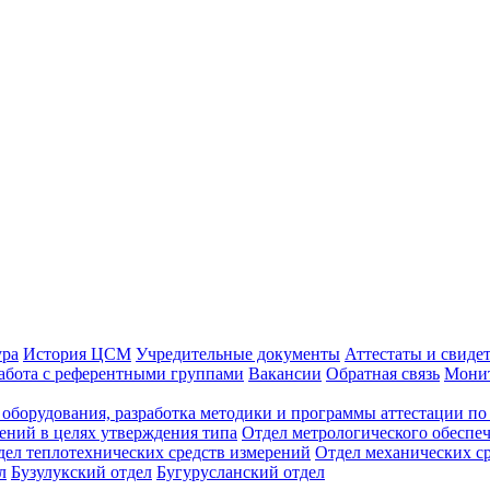
ура
История ЦСМ
Учредительные документы
Аттестаты и свиде
абота с референтными группами
Вакансии
Обратная связь
Монит
оборудования, разработка методики и программы аттестации по 
ений в целях утверждения типа
Отдел метрологического обеспе
дел теплотехнических средств измерений
Отдел механических с
л
Бузулукский отдел
Бугурусланский отдел