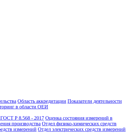
тельства
Область аккредитации
Показатели деятельности
оринг в области ОЕИ
ГОСТ Р 8.568 - 2017
Оценка состояния измерений в
чения производства
Отдел физико-химических средств
редств измерений
Отдел электрических средств измерений