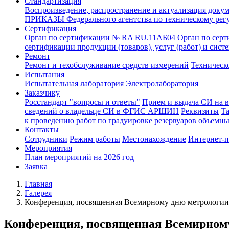
Стандартизация
Воспроизведение, распространение и актуализация докум
ПРИКАЗЫ Федерального агентства по техническому рег
Сертификация
Орган по сертификации № RA RU.11АБ04
Орган по сер
сертификации продукции (товаров), услуг (работ) и сис
Ремонт
Ремонт и техобслуживание средств измерений
Техническ
Испытания
Испытательная лаборатория
Электролаборатория
Заказчику
Росстандарт "вопросы и ответы"
Прием и выдача СИ на 
сведений о владельце СИ в ФГИС АРШИН
Реквизиты
Т
к проведению работ по градуировке резервуаров объемн
Контакты
Сотрудники
Режим работы
Местонахождение
Интернет-
Мероприятия
План мероприятий на 2026 год
Заявка
Главная
Галерея
Конференция, посвященная Всемирному дню метрологии 
Конференция, посвященная Всемирному