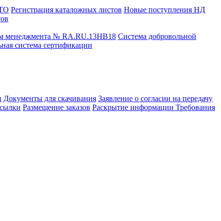
СТО
Регистрация каталожных листов
Новые поступления НД
тов
ем менеджмента № RA.RU.13HB18
Система добровольной
ная система сертификации
и
Документы для скачивания
Заявление о согласии на передачу
сылки
Размещение заказов
Раскрытие информации
Требования