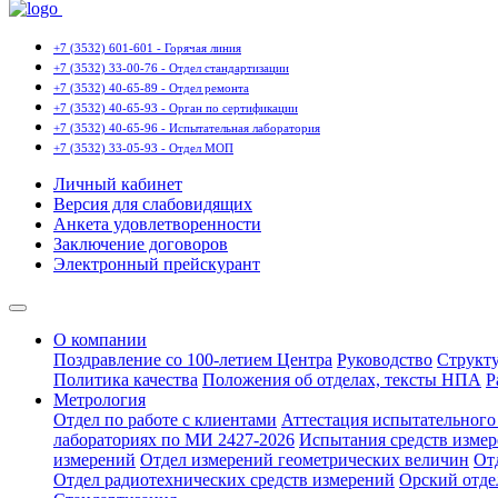
+7 (3532) 601-601 - Горячая линия
+7 (3532) 33-00-76 - Отдел стандартизации
+7 (3532) 40-65-89 - Отдел ремонта
+7 (3532) 40-65-93 - Орган по сертификации
+7 (3532) 40-65-96 - Испытательная лаборатория
+7 (3532) 33-05-93 - Отдел МОП
Личный кабинет
Версия для слабовидящих
Анкета удовлетворенности
Заключение договоров
Электронный прейскурант
О компании
Поздравление со 100-летием Центра
Руководство
Структ
Политика качества
Положения об отделах, тексты НПА
Р
Метрология
Отдел по работе с клиентами
Аттестация испытательного 
лабораториях по МИ 2427-2026
Испытания средств измер
измерений
Отдел измерений геометрических величин
От
Отдел радиотехнических средств измерений
Орский отде