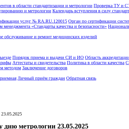
ентов в области стандартизации и метрологии
Проверка ТУ и 
улированию и метрологии
Календарь вступления в силу стандар
тификации услуг № RA.RU.120015
Орган по сертификации сист
тем менеджмента «Стандарты качества и безопасности»
Националь
ое обслуживание и ремонт медицинских изделий
выезде
Порядок приема и выдачи СИ и ИО
Область аккредитаци
арифы
Аттестаты и свидетельства
Политика в области качества
С
ым методом
Заключение договоров
приемная
Личный приём граждан
Обратная связь
23.05.2025
 дню метрологии 23.05.2025