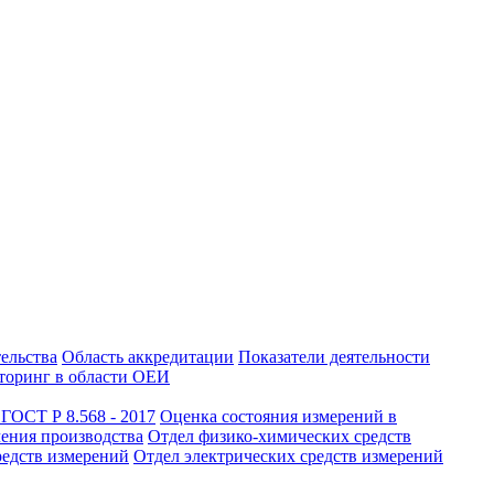
тельства
Область аккредитации
Показатели деятельности
оринг в области ОЕИ
ГОСТ Р 8.568 - 2017
Оценка состояния измерений в
чения производства
Отдел физико-химических средств
редств измерений
Отдел электрических средств измерений