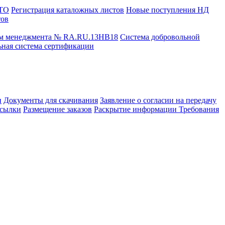
СТО
Регистрация каталожных листов
Новые поступления НД
тов
ем менеджмента № RA.RU.13HB18
Система добровольной
ная система сертификации
и
Документы для скачивания
Заявление о согласии на передачу
сылки
Размещение заказов
Раскрытие информации
Требования