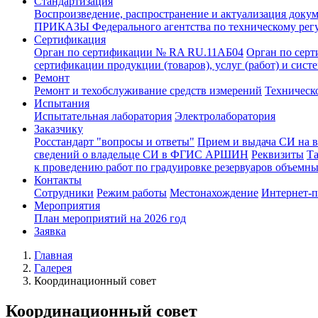
Стандартизация
Воспроизведение, распространение и актуализация докум
ПРИКАЗЫ Федерального агентства по техническому рег
Сертификация
Орган по сертификации № RA RU.11АБ04
Орган по сер
сертификации продукции (товаров), услуг (работ) и сис
Ремонт
Ремонт и техобслуживание средств измерений
Техническ
Испытания
Испытательная лаборатория
Электролаборатория
Заказчику
Росстандарт "вопросы и ответы"
Прием и выдача СИ на 
сведений о владельце СИ в ФГИС АРШИН
Реквизиты
Т
к проведению работ по градуировке резервуаров объемн
Контакты
Сотрудники
Режим работы
Местонахождение
Интернет-
Мероприятия
План мероприятий на 2026 год
Заявка
Главная
Галерея
Координационный совет
Координационный совет