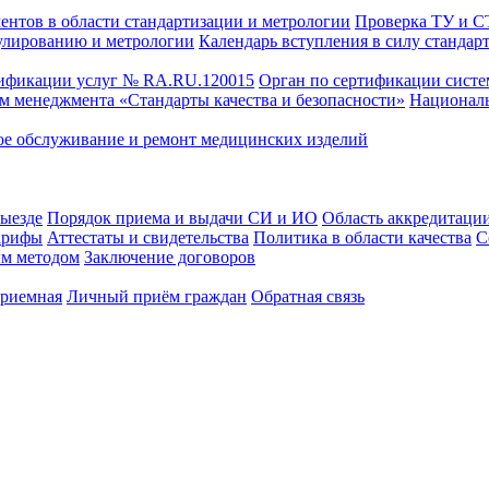
ентов в области стандартизации и метрологии
Проверка ТУ и 
улированию и метрологии
Календарь вступления в силу стандар
тификации услуг № RA.RU.120015
Орган по сертификации сист
тем менеджмента «Стандарты качества и безопасности»
Националь
ое обслуживание и ремонт медицинских изделий
выезде
Порядок приема и выдачи СИ и ИО
Область аккредитаци
арифы
Аттестаты и свидетельства
Политика в области качества
С
ым методом
Заключение договоров
приемная
Личный приём граждан
Обратная связь