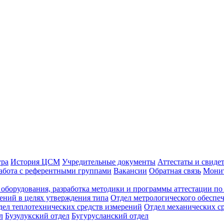
ура
История ЦСМ
Учредительные документы
Аттестаты и свиде
абота с референтными группами
Вакансии
Обратная связь
Монит
оборудования, разработка методики и программы аттестации по 
ений в целях утверждения типа
Отдел метрологического обеспе
дел теплотехнических средств измерений
Отдел механических с
л
Бузулукский отдел
Бугурусланский отдел