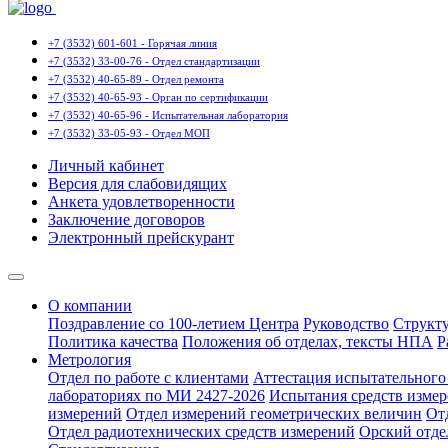
+7 (3532) 601-601 - Горячая линия
+7 (3532) 33-00-76 - Отдел стандартизации
+7 (3532) 40-65-89 - Отдел ремонта
+7 (3532) 40-65-93 - Орган по сертификации
+7 (3532) 40-65-96 - Испытательная лаборатория
+7 (3532) 33-05-93 - Отдел МОП
Личный кабинет
Версия для слабовидящих
Анкета удовлетворенности
Заключение договоров
Электронный прейскурант
О компании
Поздравление со 100-летием Центра
Руководство
Структ
Политика качества
Положения об отделах, тексты НПА
Р
Метрология
Отдел по работе с клиентами
Аттестация испытательного 
лабораториях по МИ 2427-2026
Испытания средств измер
измерений
Отдел измерений геометрических величин
От
Отдел радиотехнических средств измерений
Орский отде