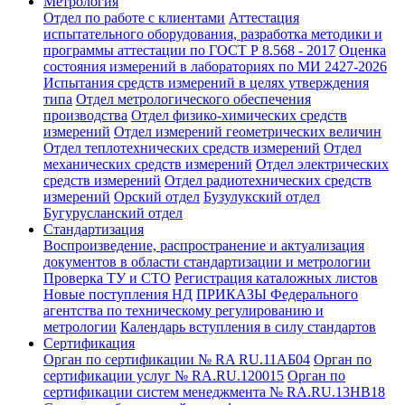
Метрология
Отдел по работе с клиентами
Аттестация
испытательного оборудования, разработка методики и
программы аттестации по ГОСТ Р 8.568 - 2017
Оценка
состояния измерений в лабораториях по МИ 2427-2026
Испытания средств измерений в целях утверждения
типа
Отдел метрологического обеспечения
производства
Отдел физико-химических средств
измерений
Отдел измерений геометрических величин
Отдел теплотехнических средств измерений
Отдел
механических средств измерений
Отдел электрических
средств измерений
Отдел радиотехнических средств
измерений
Орский отдел
Бузулукский отдел
Бугурусланский отдел
Стандартизация
Воспроизведение, распространение и актуализация
документов в области стандартизации и метрологии
Проверка ТУ и СТО
Регистрация каталожных листов
Новые поступления НД
ПРИКАЗЫ Федерального
агентства по техническому регулированию и
метрологии
Календарь вступления в силу стандартов
Сертификация
Орган по сертификации № RA RU.11АБ04
Орган по
сертификации услуг № RA.RU.120015
Орган по
сертификации систем менеджмента № RA.RU.13HB18