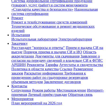
Система добровольной сертификации продукции
(товаров), услуг (работ) и систем менеджмента
«Стандарты качества и безопасности»
Национальная
система сертификации
Ремонт
Ремонт и техобслуживание средств измерений
Техническое обслуживание и ремонт медицинских
изделий
Испытания
Испытательная лаборатория
Электролаборатория
Заказчику
Росстандарт "вопросы и ответы"
Прием и выдача СИ на
выезде
Порядок приема и выдачи СИ и ИО
Область
аккредитации
Документы для скачивания
Заявление о
согласии на передачу сведений о владельце СИ в ФГИС
АРШИН
Реквизиты
Тарифы
Аттестаты и свидетельства
Политика в области качества
Ссылки
Размещение
заказов
Раскрытие информации
Требования к
проведению работ по градуировке резервуаров
объемным методом
Заключение договоров
Контакты
Сотрудники
Режим работы
Местонахождение
Интернет-
приемная
Личный приём граждан
Обратная связь
Мероприятия
План мероприятий на 2026 год