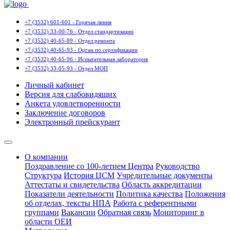
+7 (3532) 601-601 - Горячая линия
+7 (3532) 33-00-76 - Отдел стандартизации
+7 (3532) 40-65-89 - Отдел ремонта
+7 (3532) 40-65-93 - Орган по сертификации
+7 (3532) 40-65-96 - Испытательная лаборатория
+7 (3532) 33-05-93 - Отдел МОП
Личный кабинет
Версия для слабовидящих
Анкета удовлетворенности
Заключение договоров
Электронный прейскурант
О компании
Поздравление со 100-летием Центра
Руководство
Структура
История ЦСМ
Учредительные документы
Аттестаты и свидетельства
Область аккредитации
Показатели деятельности
Политика качества
Положения
об отделах, тексты НПА
Работа с референтными
группами
Вакансии
Обратная связь
Мониторинг в
области ОЕИ