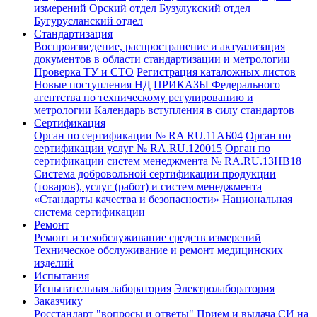
измерений
Орский отдел
Бузулукский отдел
Бугурусланский отдел
Стандартизация
Воспроизведение, распространение и актуализация
документов в области стандартизации и метрологии
Проверка ТУ и СТО
Регистрация каталожных листов
Новые поступления НД
ПРИКАЗЫ Федерального
агентства по техническому регулированию и
метрологии
Календарь вступления в силу стандартов
Сертификация
Орган по сертификации № RA RU.11АБ04
Орган по
сертификации услуг № RA.RU.120015
Орган по
сертификации систем менеджмента № RA.RU.13HB18
Система добровольной сертификации продукции
(товаров), услуг (работ) и систем менеджмента
«Стандарты качества и безопасности»
Национальная
система сертификации
Ремонт
Ремонт и техобслуживание средств измерений
Техническое обслуживание и ремонт медицинских
изделий
Испытания
Испытательная лаборатория
Электролаборатория
Заказчику
Росстандарт "вопросы и ответы"
Прием и выдача СИ на