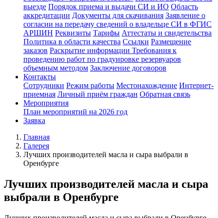
выезде
Порядок приема и выдачи СИ и ИО
Область
аккредитации
Документы для скачивания
Заявление о
согласии на передачу сведений о владельце СИ в ФГИС
АРШИН
Реквизиты
Тарифы
Аттестаты и свидетельства
Политика в области качества
Ссылки
Размещение
заказов
Раскрытие информации
Требования к
проведению работ по градуировке резервуаров
объемным методом
Заключение договоров
Контакты
Сотрудники
Режим работы
Местонахождение
Интернет-
приемная
Личный приём граждан
Обратная связь
Мероприятия
План мероприятий на 2026 год
Заявка
Главная
Галерея
Лучших производителей масла и сыра выбрали в
Оренбурге
Лучших производителей масла и сыра
выбрали в Оренбурге
Лучших производителей масла и сыра выбрали в Оренбурге