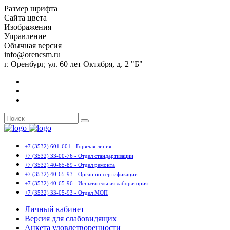
Размер шрифта
Сайта цвета
Изображения
Управление
Обычная версия
info@orencsm.ru
г. Оренбург, ул. 60 лет Октября, д. 2 "Б"
+7 (3532) 601-601 - Горячая линия
+7 (3532) 33-00-76 - Отдел стандартизации
+7 (3532) 40-65-89 - Отдел ремонта
+7 (3532) 40-65-93 - Орган по сертификации
+7 (3532) 40-65-96 - Испытательная лаборатория
+7 (3532) 33-05-93 - Отдел МОП
Личный кабинет
Версия для слабовидящих
Анкета удовлетворенности