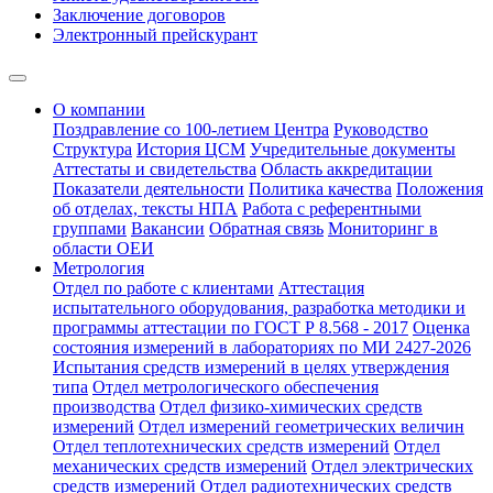
Заключение договоров
Электронный прейскурант
О компании
Поздравление со 100-летием Центра
Руководство
Структура
История ЦСМ
Учредительные документы
Аттестаты и свидетельства
Область аккредитации
Показатели деятельности
Политика качества
Положения
об отделах, тексты НПА
Работа с референтными
группами
Вакансии
Обратная связь
Мониторинг в
области ОЕИ
Метрология
Отдел по работе с клиентами
Аттестация
испытательного оборудования, разработка методики и
программы аттестации по ГОСТ Р 8.568 - 2017
Оценка
состояния измерений в лабораториях по МИ 2427-2026
Испытания средств измерений в целях утверждения
типа
Отдел метрологического обеспечения
производства
Отдел физико-химических средств
измерений
Отдел измерений геометрических величин
Отдел теплотехнических средств измерений
Отдел
механических средств измерений
Отдел электрических
средств измерений
Отдел радиотехнических средств