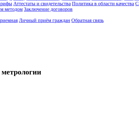
арифы
Аттестаты и свидетельства
Политика в области качества
С
ым методом
Заключение договоров
приемная
Личный приём граждан
Обратная связь
 метрологии