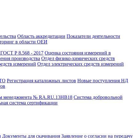
тельства
Область аккредитации
Показатели деятельности
оринг в области ОЕИ
ГОСТ Р 8.568 - 2017
Оценка состояния измерений в
чения производства
Отдел физико-химических средств
редств измерений
Отдел электрических средств измерений
СТО
Регистрация каталожных листов
Новые поступления НД
тов
ем менеджмента № RA.RU.13HB18
Система добровольной
ная система сертификации
и
Документы для скачивания
Заявление о согласии на передачу