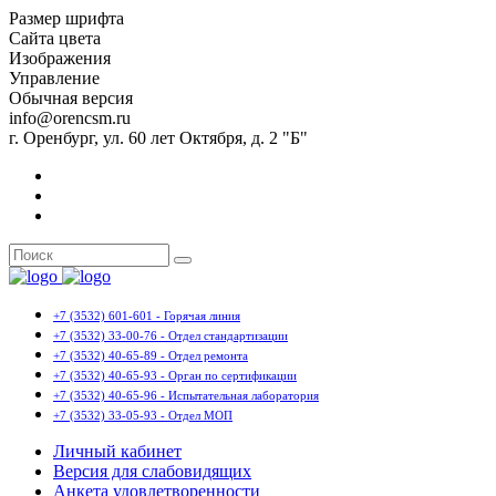
Размер шрифта
Сайта цвета
Изображения
Управление
Обычная версия
info@orencsm.ru
г. Оренбург, ул. 60 лет Октября, д. 2 "Б"
+7 (3532) 601-601 - Горячая линия
+7 (3532) 33-00-76 - Отдел стандартизации
+7 (3532) 40-65-89 - Отдел ремонта
+7 (3532) 40-65-93 - Орган по сертификации
+7 (3532) 40-65-96 - Испытательная лаборатория
+7 (3532) 33-05-93 - Отдел МОП
Личный кабинет
Версия для слабовидящих
Анкета удовлетворенности