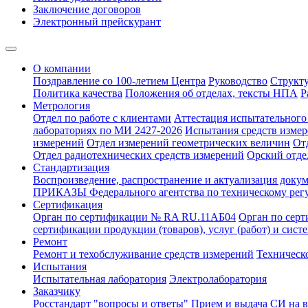
Заключение договоров
Электронный прейскурант
О компании
Поздравление со 100-летием Центра
Руководство
Структ
Политика качества
Положения об отделах, тексты НПА
Р
Метрология
Отдел по работе с клиентами
Аттестация испытательного 
лабораториях по МИ 2427-2026
Испытания средств измер
измерений
Отдел измерений геометрических величин
От
Отдел радиотехнических средств измерений
Орский отде
Стандартизация
Воспроизведение, распространение и актуализация докум
ПРИКАЗЫ Федерального агентства по техническому рег
Сертификация
Орган по сертификации № RA RU.11АБ04
Орган по сер
сертификации продукции (товаров), услуг (работ) и сис
Ремонт
Ремонт и техобслуживание средств измерений
Техническ
Испытания
Испытательная лаборатория
Электролаборатория
Заказчику
Росстандарт "вопросы и ответы"
Прием и выдача СИ на 