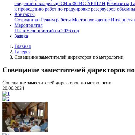
сведений о владельце СИ в ФГИС АРШИН
Реквизиты
Т
к проведению работ по градуировке резервуаров объемн
Контакты
Сотрудники
Режим работы
Местонахождение
Интернет-
Мероприятия
План мероприятий на 2026 год
Заявка
Главная
Галерея
Совещание заместителей директоров по метрологии
Совещание заместителей директоров по
Совещание заместителей директоров по метрологии
20.06.2024