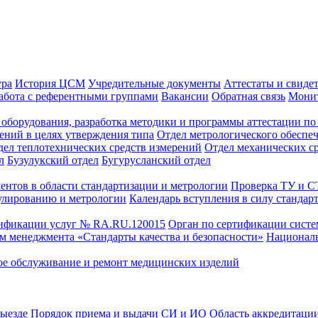
ура
История ЦСМ
Учредительные документы
Аттестаты и свиде
абота с референтными группами
Вакансии
Обратная связь
Монит
оборудования, разработка методики и программы аттестации по 
ений в целях утверждения типа
Отдел метрологического обеспе
дел теплотехнических средств измерений
Отдел механических с
л
Бузулукский отдел
Бугурусланский отдел
ентов в области стандартизации и метрологии
Проверка ТУ и 
улированию и метрологии
Календарь вступления в силу стандар
тификации услуг № RA.RU.120015
Орган по сертификации сист
тем менеджмента «Стандарты качества и безопасности»
Националь
ое обслуживание и ремонт медицинских изделий
выезде
Порядок приема и выдачи СИ и ИО
Область аккредитаци