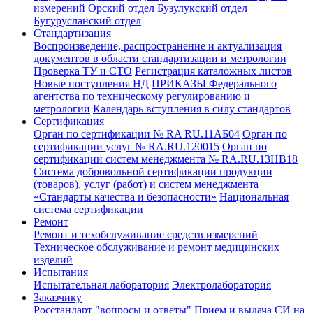
измерений
Орский отдел
Бузулукский отдел
Бугурусланский отдел
Стандартизация
Воспроизведение, распространение и актуализация
документов в области стандартизации и метрологии
Проверка ТУ и СТО
Регистрация каталожных листов
Новые поступления НД
ПРИКАЗЫ Федерального
агентства по техническому регулированию и
метрологии
Календарь вступления в силу стандартов
Сертификация
Орган по сертификации № RA RU.11АБ04
Орган по
сертификации услуг № RA.RU.120015
Орган по
сертификации систем менеджмента № RA.RU.13HB18
Система добровольной сертификации продукции
(товаров), услуг (работ) и систем менеджмента
«Стандарты качества и безопасности»
Национальная
система сертификации
Ремонт
Ремонт и техобслуживание средств измерений
Техническое обслуживание и ремонт медицинских
изделий
Испытания
Испытательная лаборатория
Электролаборатория
Заказчику
Росстандарт "вопросы и ответы"
Прием и выдача СИ на