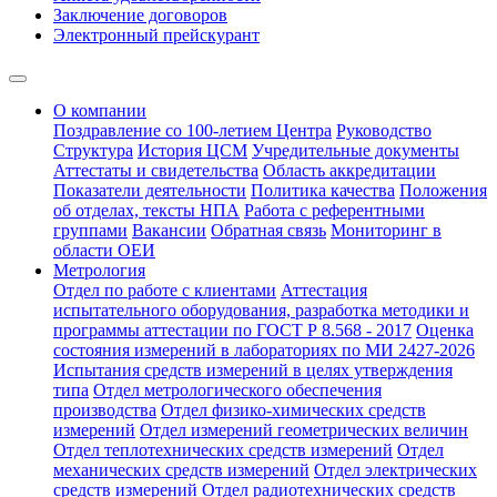
Заключение договоров
Электронный прейскурант
О компании
Поздравление со 100-летием Центра
Руководство
Структура
История ЦСМ
Учредительные документы
Аттестаты и свидетельства
Область аккредитации
Показатели деятельности
Политика качества
Положения
об отделах, тексты НПА
Работа с референтными
группами
Вакансии
Обратная связь
Мониторинг в
области ОЕИ
Метрология
Отдел по работе с клиентами
Аттестация
испытательного оборудования, разработка методики и
программы аттестации по ГОСТ Р 8.568 - 2017
Оценка
состояния измерений в лабораториях по МИ 2427-2026
Испытания средств измерений в целях утверждения
типа
Отдел метрологического обеспечения
производства
Отдел физико-химических средств
измерений
Отдел измерений геометрических величин
Отдел теплотехнических средств измерений
Отдел
механических средств измерений
Отдел электрических
средств измерений
Отдел радиотехнических средств