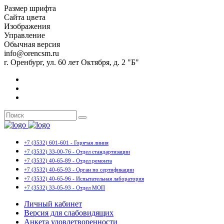
Размер шрифта
Сайта цвета
Изображения
Управление
Обычная версия
info@orencsm.ru
г. Оренбург, ул. 60 лет Октября, д. 2 "Б"
+7 (3532) 601-601 - Горячая линия
+7 (3532) 33-00-76 - Отдел стандартизации
+7 (3532) 40-65-89 - Отдел ремонта
+7 (3532) 40-65-93 - Орган по сертификации
+7 (3532) 40-65-96 - Испытательная лаборатория
+7 (3532) 33-05-93 - Отдел МОП
Личный кабинет
Версия для слабовидящих
Анкета удовлетворенности