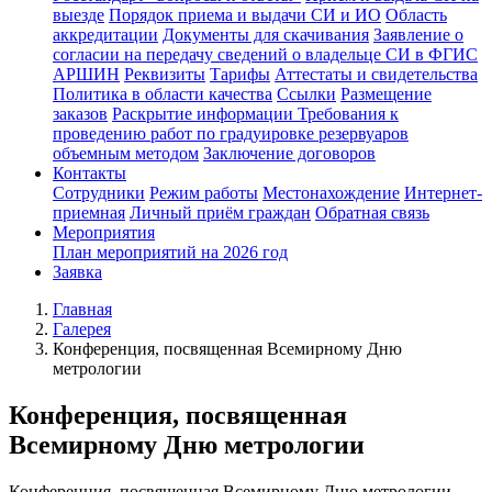
выезде
Порядок приема и выдачи СИ и ИО
Область
аккредитации
Документы для скачивания
Заявление о
согласии на передачу сведений о владельце СИ в ФГИС
АРШИН
Реквизиты
Тарифы
Аттестаты и свидетельства
Политика в области качества
Ссылки
Размещение
заказов
Раскрытие информации
Требования к
проведению работ по градуировке резервуаров
объемным методом
Заключение договоров
Контакты
Сотрудники
Режим работы
Местонахождение
Интернет-
приемная
Личный приём граждан
Обратная связь
Мероприятия
План мероприятий на 2026 год
Заявка
Главная
Галерея
Конференция, посвященная Всемирному Дню
метрологии
Конференция, посвященная
Всемирному Дню метрологии
Конференция, посвященная Всемирному Дню метрологии