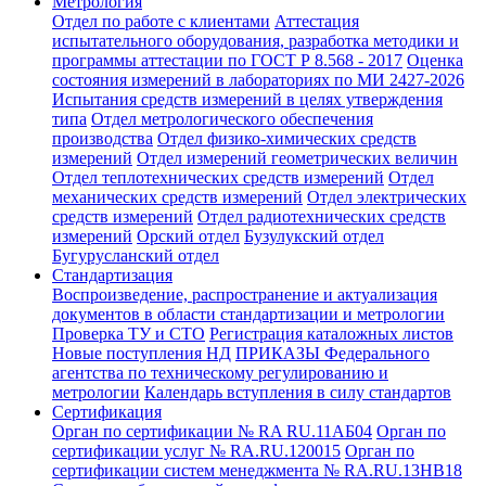
Метрология
Отдел по работе с клиентами
Аттестация
испытательного оборудования, разработка методики и
программы аттестации по ГОСТ Р 8.568 - 2017
Оценка
состояния измерений в лабораториях по МИ 2427-2026
Испытания средств измерений в целях утверждения
типа
Отдел метрологического обеспечения
производства
Отдел физико-химических средств
измерений
Отдел измерений геометрических величин
Отдел теплотехнических средств измерений
Отдел
механических средств измерений
Отдел электрических
средств измерений
Отдел радиотехнических средств
измерений
Орский отдел
Бузулукский отдел
Бугурусланский отдел
Стандартизация
Воспроизведение, распространение и актуализация
документов в области стандартизации и метрологии
Проверка ТУ и СТО
Регистрация каталожных листов
Новые поступления НД
ПРИКАЗЫ Федерального
агентства по техническому регулированию и
метрологии
Календарь вступления в силу стандартов
Сертификация
Орган по сертификации № RA RU.11АБ04
Орган по
сертификации услуг № RA.RU.120015
Орган по
сертификации систем менеджмента № RA.RU.13HB18