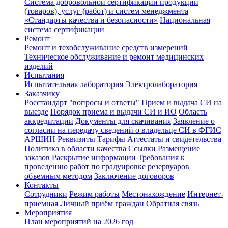
Система добровольной сертификации продукции
(товаров), услуг (работ) и систем менеджмента
«Стандарты качества и безопасности»
Национальная
система сертификации
Ремонт
Ремонт и техобслуживание средств измерений
Техническое обслуживание и ремонт медицинских
изделий
Испытания
Испытательная лаборатория
Электролаборатория
Заказчику
Росстандарт "вопросы и ответы"
Прием и выдача СИ на
выезде
Порядок приема и выдачи СИ и ИО
Область
аккредитации
Документы для скачивания
Заявление о
согласии на передачу сведений о владельце СИ в ФГИС
АРШИН
Реквизиты
Тарифы
Аттестаты и свидетельства
Политика в области качества
Ссылки
Размещение
заказов
Раскрытие информации
Требования к
проведению работ по градуировке резервуаров
объемным методом
Заключение договоров
Контакты
Сотрудники
Режим работы
Местонахождение
Интернет-
приемная
Личный приём граждан
Обратная связь
Мероприятия
План мероприятий на 2026 год