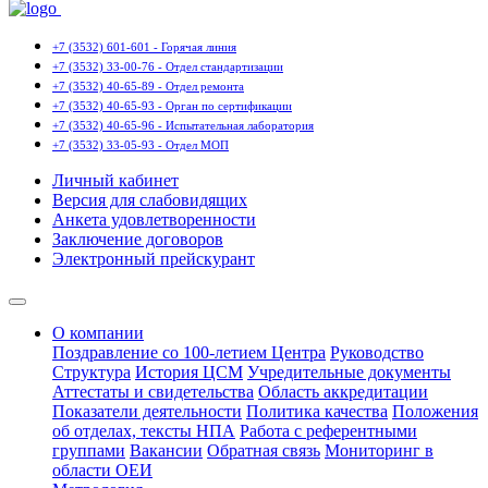
+7 (3532) 601-601 - Горячая линия
+7 (3532) 33-00-76 - Отдел стандартизации
+7 (3532) 40-65-89 - Отдел ремонта
+7 (3532) 40-65-93 - Орган по сертификации
+7 (3532) 40-65-96 - Испытательная лаборатория
+7 (3532) 33-05-93 - Отдел МОП
Личный кабинет
Версия для слабовидящих
Анкета удовлетворенности
Заключение договоров
Электронный прейскурант
О компании
Поздравление со 100-летием Центра
Руководство
Структура
История ЦСМ
Учредительные документы
Аттестаты и свидетельства
Область аккредитации
Показатели деятельности
Политика качества
Положения
об отделах, тексты НПА
Работа с референтными
группами
Вакансии
Обратная связь
Мониторинг в
области ОЕИ