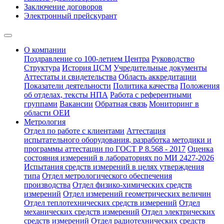
Заключение договоров
Электронный прейскурант
О компании
Поздравление со 100-летием Центра
Руководство
Структура
История ЦСМ
Учредительные документы
Аттестаты и свидетельства
Область аккредитации
Показатели деятельности
Политика качества
Положения
об отделах, тексты НПА
Работа с референтными
группами
Вакансии
Обратная связь
Мониторинг в
области ОЕИ
Метрология
Отдел по работе с клиентами
Аттестация
испытательного оборудования, разработка методики и
программы аттестации по ГОСТ Р 8.568 - 2017
Оценка
состояния измерений в лабораториях по МИ 2427-2026
Испытания средств измерений в целях утверждения
типа
Отдел метрологического обеспечения
производства
Отдел физико-химических средств
измерений
Отдел измерений геометрических величин
Отдел теплотехнических средств измерений
Отдел
механических средств измерений
Отдел электрических
средств измерений
Отдел радиотехнических средств