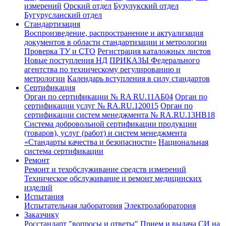
измерений
Орский отдел
Бузулукский отдел
Бугурусланский отдел
Стандартизация
Воспроизведение, распространение и актуализация
документов в области стандартизации и метрологии
Проверка ТУ и СТО
Регистрация каталожных листов
Новые поступления НД
ПРИКАЗЫ Федерального
агентства по техническому регулированию и
метрологии
Календарь вступления в силу стандартов
Сертификация
Орган по сертификации № RA RU.11АБ04
Орган по
сертификации услуг № RA.RU.120015
Орган по
сертификации систем менеджмента № RA.RU.13HB18
Система добровольной сертификации продукции
(товаров), услуг (работ) и систем менеджмента
«Стандарты качества и безопасности»
Национальная
система сертификации
Ремонт
Ремонт и техобслуживание средств измерений
Техническое обслуживание и ремонт медицинских
изделий
Испытания
Испытательная лаборатория
Электролаборатория
Заказчику
Росстандарт "вопросы и ответы"
Прием и выдача СИ на