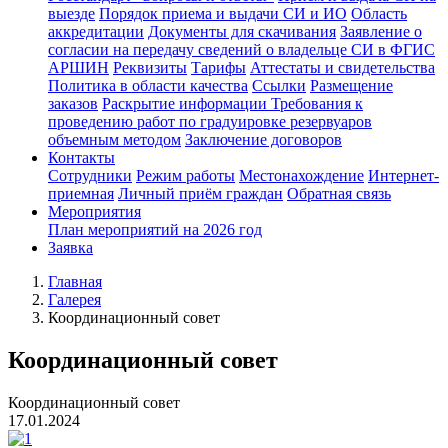
выезде
Порядок приема и выдачи СИ и ИО
Область
аккредитации
Документы для скачивания
Заявление о
согласии на передачу сведений о владельце СИ в ФГИС
АРШИН
Реквизиты
Тарифы
Аттестаты и свидетельства
Политика в области качества
Ссылки
Размещение
заказов
Раскрытие информации
Требования к
проведению работ по градуировке резервуаров
объемным методом
Заключение договоров
Контакты
Сотрудники
Режим работы
Местонахождение
Интернет-
приемная
Личный приём граждан
Обратная связь
Мероприятия
План мероприятий на 2026 год
Заявка
Главная
Галерея
Координационный совет
Координационный совет
Координационный совет
17.01.2024