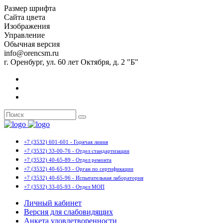
Размер шрифта
Сайта цвета
Изображения
Управление
Обычная версия
info@orencsm.ru
г. Оренбург, ул. 60 лет Октября, д. 2 "Б"
+7 (3532) 601-601 - Горячая линия
+7 (3532) 33-00-76 - Отдел стандартизации
+7 (3532) 40-65-89 - Отдел ремонта
+7 (3532) 40-65-93 - Орган по сертификации
+7 (3532) 40-65-96 - Испытательная лаборатория
+7 (3532) 33-05-93 - Отдел МОП
Личный кабинет
Версия для слабовидящих
Анкета удовлетворенности