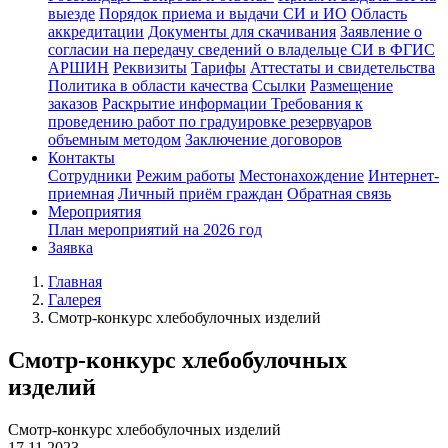
выезде
Порядок приема и выдачи СИ и ИО
Область
аккредитации
Документы для скачивания
Заявление о
согласии на передачу сведений о владельце СИ в ФГИС
АРШИН
Реквизиты
Тарифы
Аттестаты и свидетельства
Политика в области качества
Ссылки
Размещение
заказов
Раскрытие информации
Требования к
проведению работ по градуировке резервуаров
объемным методом
Заключение договоров
Контакты
Сотрудники
Режим работы
Местонахождение
Интернет-
приемная
Личный приём граждан
Обратная связь
Мероприятия
План мероприятий на 2026 год
Заявка
Главная
Галерея
Смотр-конкурс хлебобулочных изделий
Смотр-конкурс хлебобулочных
изделий
Смотр-конкурс хлебобулочных изделий
17.11.2023