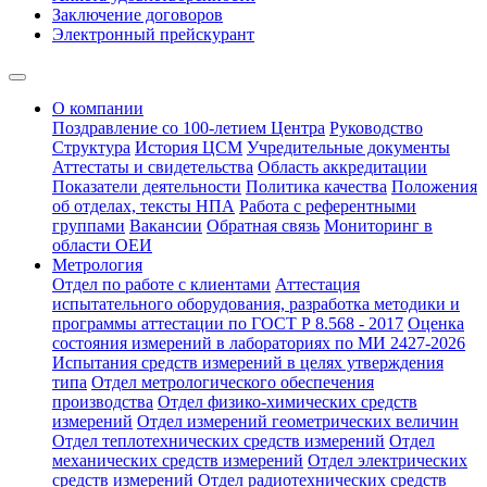
Заключение договоров
Электронный прейскурант
О компании
Поздравление со 100-летием Центра
Руководство
Структура
История ЦСМ
Учредительные документы
Аттестаты и свидетельства
Область аккредитации
Показатели деятельности
Политика качества
Положения
об отделах, тексты НПА
Работа с референтными
группами
Вакансии
Обратная связь
Мониторинг в
области ОЕИ
Метрология
Отдел по работе с клиентами
Аттестация
испытательного оборудования, разработка методики и
программы аттестации по ГОСТ Р 8.568 - 2017
Оценка
состояния измерений в лабораториях по МИ 2427-2026
Испытания средств измерений в целях утверждения
типа
Отдел метрологического обеспечения
производства
Отдел физико-химических средств
измерений
Отдел измерений геометрических величин
Отдел теплотехнических средств измерений
Отдел
механических средств измерений
Отдел электрических
средств измерений
Отдел радиотехнических средств