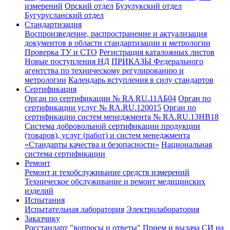
измерений
Орский отдел
Бузулукский отдел
Бугурусланский отдел
Стандартизация
Воспроизведение, распространение и актуализация
документов в области стандартизации и метрологии
Проверка ТУ и СТО
Регистрация каталожных листов
Новые поступления НД
ПРИКАЗЫ Федерального
агентства по техническому регулированию и
метрологии
Календарь вступления в силу стандартов
Сертификация
Орган по сертификации № RA RU.11АБ04
Орган по
сертификации услуг № RA.RU.120015
Орган по
сертификации систем менеджмента № RA.RU.13HB18
Система добровольной сертификации продукции
(товаров), услуг (работ) и систем менеджмента
«Стандарты качества и безопасности»
Национальная
система сертификации
Ремонт
Ремонт и техобслуживание средств измерений
Техническое обслуживание и ремонт медицинских
изделий
Испытания
Испытательная лаборатория
Электролаборатория
Заказчику
Росстандарт "вопросы и ответы"
Прием и выдача СИ на