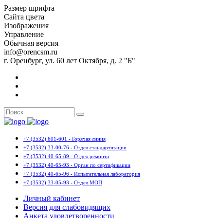
Размер шрифта
Сайта цвета
Изображения
Управление
Обычная версия
info@orencsm.ru
г. Оренбург, ул. 60 лет Октября, д. 2 "Б"
+7 (3532) 601-601 - Горячая линия
+7 (3532) 33-00-76 - Отдел стандартизации
+7 (3532) 40-65-89 - Отдел ремонта
+7 (3532) 40-65-93 - Орган по сертификации
+7 (3532) 40-65-96 - Испытательная лаборатория
+7 (3532) 33-05-93 - Отдел МОП
Личный кабинет
Версия для слабовидящих
Анкета удовлетворенности