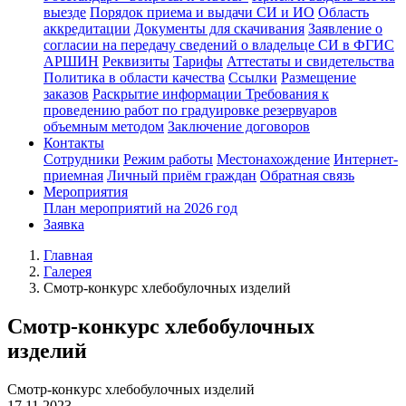
выезде
Порядок приема и выдачи СИ и ИО
Область
аккредитации
Документы для скачивания
Заявление о
согласии на передачу сведений о владельце СИ в ФГИС
АРШИН
Реквизиты
Тарифы
Аттестаты и свидетельства
Политика в области качества
Ссылки
Размещение
заказов
Раскрытие информации
Требования к
проведению работ по градуировке резервуаров
объемным методом
Заключение договоров
Контакты
Сотрудники
Режим работы
Местонахождение
Интернет-
приемная
Личный приём граждан
Обратная связь
Мероприятия
План мероприятий на 2026 год
Заявка
Главная
Галерея
Смотр-конкурс хлебобулочных изделий
Смотр-конкурс хлебобулочных
изделий
Смотр-конкурс хлебобулочных изделий
17.11.2023