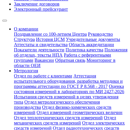
Заключение договоров
Электронный прейскурант
О компании
Поздравление со 100-летием Центра
Руководство
Структура
История ЦСМ
Учредительные документы
Аттестаты и свидетельства
Область аккредитации
Показатели деятельности
Политика качества
Положения
об отделах, тексты НПА
Работа с референтными
группами
Вакансии
Обратная связь
Мониторинг в
области ОЕИ
Метрология
Отдел по работе с клиентами
Аттестация
испытательного оборудования, разработка методики и
программы аттестации по ГОСТ Р 8.568 - 2017
Оценка
состояния измерений в лабораториях по МИ 2427-2026
Испытания средств измерений в целях утверждения
типа
Отдел метрологического обеспечения
производства
Отдел физико-химических средств
измерений
Отдел измерений геометрических величин
Отдел теплотехнических средств измерений
Отдел
механических средств измерений
Отдел электрических
средств измерений
Отдел радиотехнических средств