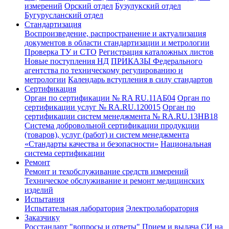
измерений
Орский отдел
Бузулукский отдел
Бугурусланский отдел
Стандартизация
Воспроизведение, распространение и актуализация
документов в области стандартизации и метрологии
Проверка ТУ и СТО
Регистрация каталожных листов
Новые поступления НД
ПРИКАЗЫ Федерального
агентства по техническому регулированию и
метрологии
Календарь вступления в силу стандартов
Сертификация
Орган по сертификации № RA RU.11АБ04
Орган по
сертификации услуг № RA.RU.120015
Орган по
сертификации систем менеджмента № RA.RU.13HB18
Система добровольной сертификации продукции
(товаров), услуг (работ) и систем менеджмента
«Стандарты качества и безопасности»
Национальная
система сертификации
Ремонт
Ремонт и техобслуживание средств измерений
Техническое обслуживание и ремонт медицинских
изделий
Испытания
Испытательная лаборатория
Электролаборатория
Заказчику
Росстандарт "вопросы и ответы"
Прием и выдача СИ на