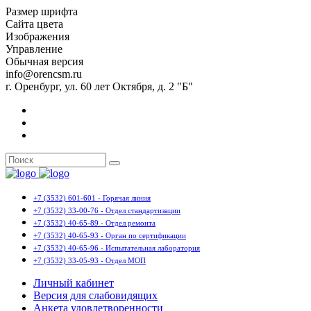
Размер шрифта
Сайта цвета
Изображения
Управление
Обычная версия
info@orencsm.ru
г. Оренбург, ул. 60 лет Октября, д. 2 "Б"
+7 (3532) 601-601 - Горячая линия
+7 (3532) 33-00-76 - Отдел стандартизации
+7 (3532) 40-65-89 - Отдел ремонта
+7 (3532) 40-65-93 - Орган по сертификации
+7 (3532) 40-65-96 - Испытательная лаборатория
+7 (3532) 33-05-93 - Отдел МОП
Личный кабинет
Версия для слабовидящих
Анкета удовлетворенности