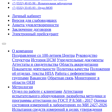
+7 (3532) 40-65-96 - Испытательная лаборатория
+7 (3532) 33-05-93 - Отдел МОП
Личный кабинет
Версия для слабовидящих
Анкета удовлетворенности
Заключение договоров
Электронный прейскурант
О компании
Поздравление со 100-летием Центра
Руководство
Структура
История ЦСМ
Учредительные документы
Аттестаты и свидетельства
Область аккредитации
Показатели деятельности
Политика качества
Положения
об отделах, тексты НПА
Работа с референтными
группами
Вакансии
Обратная связь
Мониторинг в
области ОЕИ
Метрология
Отдел по работе с клиентами
Аттестация
испытательного оборудования, разработка методики и
программы аттестации по ГОСТ Р 8.568 - 2017
Оценка
состояния измерений в лабораториях по МИ 2427-2026
Испытания средств измерений в целях утверждения