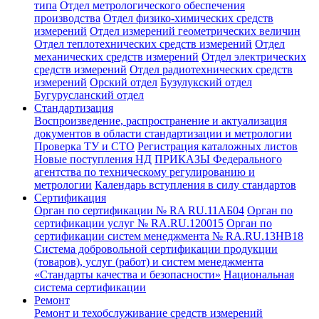
типа
Отдел метрологического обеспечения
производства
Отдел физико-химических средств
измерений
Отдел измерений геометрических величин
Отдел теплотехнических средств измерений
Отдел
механических средств измерений
Отдел электрических
средств измерений
Отдел радиотехнических средств
измерений
Орский отдел
Бузулукский отдел
Бугурусланский отдел
Стандартизация
Воспроизведение, распространение и актуализация
документов в области стандартизации и метрологии
Проверка ТУ и СТО
Регистрация каталожных листов
Новые поступления НД
ПРИКАЗЫ Федерального
агентства по техническому регулированию и
метрологии
Календарь вступления в силу стандартов
Сертификация
Орган по сертификации № RA RU.11АБ04
Орган по
сертификации услуг № RA.RU.120015
Орган по
сертификации систем менеджмента № RA.RU.13HB18
Система добровольной сертификации продукции
(товаров), услуг (работ) и систем менеджмента
«Стандарты качества и безопасности»
Национальная
система сертификации
Ремонт
Ремонт и техобслуживание средств измерений