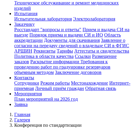
Техническое обслуживание и ремонт медицинских
изделий
Испытания
Испытательная лаборатория
Электролаборатория
Заказчику
Росстандарт "вопросы и ответы"
Прием и выдача СИ на
выезде
Порядок приема и выдачи СИ и ИО
Область
аккредитации
Документы для скачивания
Заявление о
согласии на передачу сведений о владельце СИ в ФГИС
АРШИН
Реквизиты
Тарифы
Аттестаты и свидетельства
Политика в области качества
Ссылки
Размещение
заказов
Раскрытие информации
Требования к
проведению работ по градуировке резервуаров
объемным методом
Заключение договоров
Контакты
Сотрудники
Режим работы
Местонахождение
Интернет-
приемная
Личный приём граждан
Обратная связь
Мероприятия
План мероприятий на 2026 год
Заявка
Главная
Галерея
Конференция по стандартизации