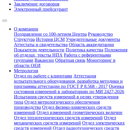
Заключение договоров
Электронный прейскурант
О компании
Поздравление со 100-летием Центра
Руководство
Структура
История ЦСМ
Учредительные документы
Аттестаты и свидетельства
Область аккредитации
Показатели деятельности
Политика качества
Положения
об отделах, тексты НПА
Работа с референтными
группами
Вакансии
Обратная связь
Мониторинг в
области ОЕИ
Метрология
Отдел по работе с клиентами
Аттестация
испытательного оборудования, разработка методики и
программы аттестации по ГОСТ Р 8.568 - 2017
Оценка
состояния измерений в лабораториях по МИ 2427-2026
Испытания средств измерений в целях утверждения
типа
Отдел метрологического обеспечения
производства
Отдел физико-химических средств
измерений
Отдел измерений геометрических величин
Отдел теплотехнических средств измерений
Отдел
механических средств измерений
Отдел электрических
средств измерений
Отдел радиотехнических средств