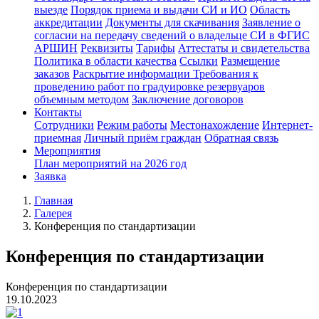
выезде
Порядок приема и выдачи СИ и ИО
Область
аккредитации
Документы для скачивания
Заявление о
согласии на передачу сведений о владельце СИ в ФГИС
АРШИН
Реквизиты
Тарифы
Аттестаты и свидетельства
Политика в области качества
Ссылки
Размещение
заказов
Раскрытие информации
Требования к
проведению работ по градуировке резервуаров
объемным методом
Заключение договоров
Контакты
Сотрудники
Режим работы
Местонахождение
Интернет-
приемная
Личный приём граждан
Обратная связь
Мероприятия
План мероприятий на 2026 год
Заявка
Главная
Галерея
Конференция по стандартизации
Конференция по стандартизации
Конференция по стандартизации
19.10.2023