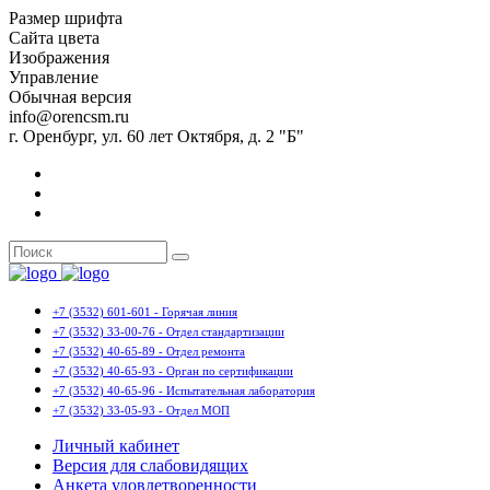
Размер шрифта
Сайта цвета
Изображения
Управление
Обычная версия
info@orencsm.ru
г. Оренбург, ул. 60 лет Октября, д. 2 "Б"
+7 (3532) 601-601 - Горячая линия
+7 (3532) 33-00-76 - Отдел стандартизации
+7 (3532) 40-65-89 - Отдел ремонта
+7 (3532) 40-65-93 - Орган по сертификации
+7 (3532) 40-65-96 - Испытательная лаборатория
+7 (3532) 33-05-93 - Отдел МОП
Личный кабинет
Версия для слабовидящих
Анкета удовлетворенности