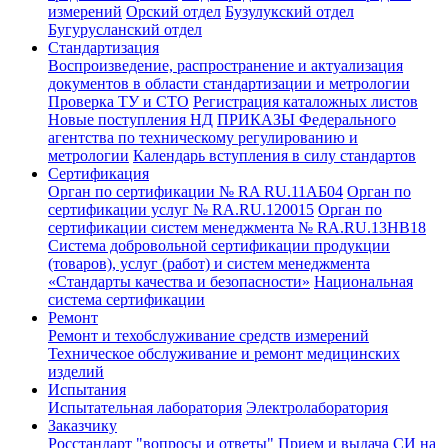
измерений
Орский отдел
Бузулукский отдел
Бугурусланский отдел
Стандартизация
Воспроизведение, распространение и актуализация
документов в области стандартизации и метрологии
Проверка ТУ и СТО
Регистрация каталожных листов
Новые поступления НД
ПРИКАЗЫ Федерального
агентства по техническому регулированию и
метрологии
Календарь вступления в силу стандартов
Сертификация
Орган по сертификации № RA RU.11АБ04
Орган по
сертификации услуг № RA.RU.120015
Орган по
сертификации систем менеджмента № RA.RU.13HB18
Система добровольной сертификации продукции
(товаров), услуг (работ) и систем менеджмента
«Стандарты качества и безопасности»
Национальная
система сертификации
Ремонт
Ремонт и техобслуживание средств измерений
Техническое обслуживание и ремонт медицинских
изделий
Испытания
Испытательная лаборатория
Электролаборатория
Заказчику
Росстандарт "вопросы и ответы"
Прием и выдача СИ на