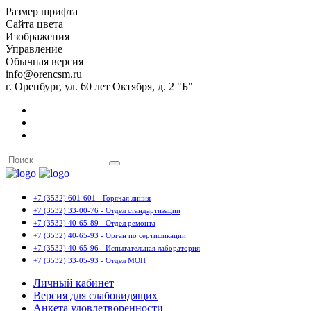
Размер шрифта
Сайта цвета
Изображения
Управление
Обычная версия
info@orencsm.ru
г. Оренбург, ул. 60 лет Октября, д. 2 "Б"
+7 (3532) 601-601 - Горячая линия
+7 (3532) 33-00-76 - Отдел стандартизации
+7 (3532) 40-65-89 - Отдел ремонта
+7 (3532) 40-65-93 - Орган по сертификации
+7 (3532) 40-65-96 - Испытательная лаборатория
+7 (3532) 33-05-93 - Отдел МОП
Личный кабинет
Версия для слабовидящих
Анкета удовлетворенности