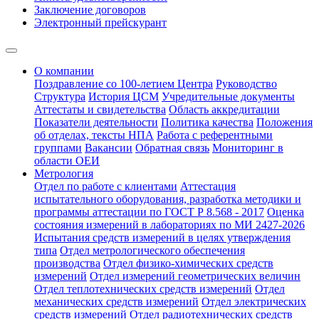
Заключение договоров
Электронный прейскурант
О компании
Поздравление со 100-летием Центра
Руководство
Структура
История ЦСМ
Учредительные документы
Аттестаты и свидетельства
Область аккредитации
Показатели деятельности
Политика качества
Положения
об отделах, тексты НПА
Работа с референтными
группами
Вакансии
Обратная связь
Мониторинг в
области ОЕИ
Метрология
Отдел по работе с клиентами
Аттестация
испытательного оборудования, разработка методики и
программы аттестации по ГОСТ Р 8.568 - 2017
Оценка
состояния измерений в лабораториях по МИ 2427-2026
Испытания средств измерений в целях утверждения
типа
Отдел метрологического обеспечения
производства
Отдел физико-химических средств
измерений
Отдел измерений геометрических величин
Отдел теплотехнических средств измерений
Отдел
механических средств измерений
Отдел электрических
средств измерений
Отдел радиотехнических средств