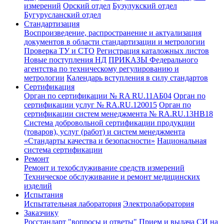
измерений
Орский отдел
Бузулукский отдел
Бугурусланский отдел
Стандартизация
Воспроизведение, распространение и актуализация
документов в области стандартизации и метрологии
Проверка ТУ и СТО
Регистрация каталожных листов
Новые поступления НД
ПРИКАЗЫ Федерального
агентства по техническому регулированию и
метрологии
Календарь вступления в силу стандартов
Сертификация
Орган по сертификации № RA RU.11АБ04
Орган по
сертификации услуг № RA.RU.120015
Орган по
сертификации систем менеджмента № RA.RU.13HB18
Система добровольной сертификации продукции
(товаров), услуг (работ) и систем менеджмента
«Стандарты качества и безопасности»
Национальная
система сертификации
Ремонт
Ремонт и техобслуживание средств измерений
Техническое обслуживание и ремонт медицинских
изделий
Испытания
Испытательная лаборатория
Электролаборатория
Заказчику
Росстандарт "вопросы и ответы"
Прием и выдача СИ на