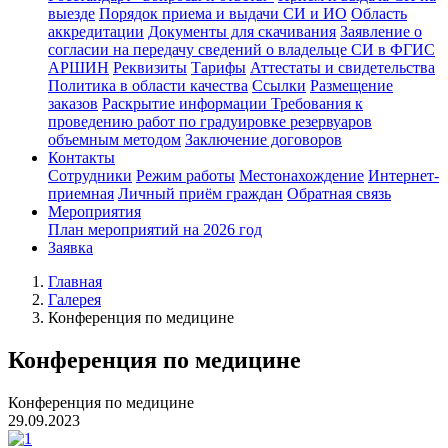
выезде
Порядок приема и выдачи СИ и ИО
Область
аккредитации
Документы для скачивания
Заявление о
согласии на передачу сведений о владельце СИ в ФГИС
АРШИН
Реквизиты
Тарифы
Аттестаты и свидетельства
Политика в области качества
Ссылки
Размещение
заказов
Раскрытие информации
Требования к
проведению работ по градуировке резервуаров
объемным методом
Заключение договоров
Контакты
Сотрудники
Режим работы
Местонахождение
Интернет-
приемная
Личный приём граждан
Обратная связь
Мероприятия
План мероприятий на 2026 год
Заявка
Главная
Галерея
Конференция по медицине
Конференция по медицине
Конференция по медицине
29.09.2023