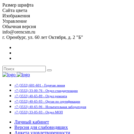
Размер шрифта
Сайта цвета
Изображения
Управление
Обычная версия
info@orencsm.ru
г. Оренбург, ул. 60 лет Октября, д. 2 "Б"
+7 (3532) 601-601 - Горячая линия
+7 (3532) 33-00-76 - Отдел стандартизации
+7 (3532) 40-65-89 - Отдел ремонта
+7 (3532) 40-65-93 - Орган по сертификации
+7 (3532) 40-65-96 - Испытательная лаборатория
+7 (3532) 33-05-93 - Отдел МОП
Личный кабинет
Версия для слабовидящих
Анкета удовлетворенности