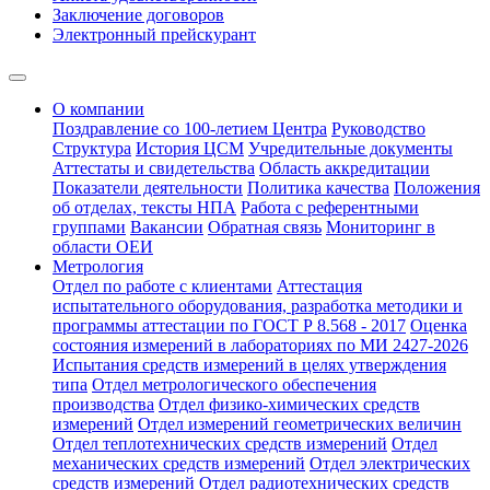
Заключение договоров
Электронный прейскурант
О компании
Поздравление со 100-летием Центра
Руководство
Структура
История ЦСМ
Учредительные документы
Аттестаты и свидетельства
Область аккредитации
Показатели деятельности
Политика качества
Положения
об отделах, тексты НПА
Работа с референтными
группами
Вакансии
Обратная связь
Мониторинг в
области ОЕИ
Метрология
Отдел по работе с клиентами
Аттестация
испытательного оборудования, разработка методики и
программы аттестации по ГОСТ Р 8.568 - 2017
Оценка
состояния измерений в лабораториях по МИ 2427-2026
Испытания средств измерений в целях утверждения
типа
Отдел метрологического обеспечения
производства
Отдел физико-химических средств
измерений
Отдел измерений геометрических величин
Отдел теплотехнических средств измерений
Отдел
механических средств измерений
Отдел электрических
средств измерений
Отдел радиотехнических средств