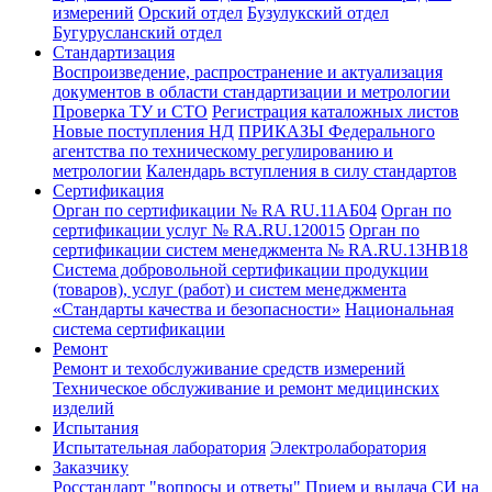
измерений
Орский отдел
Бузулукский отдел
Бугурусланский отдел
Стандартизация
Воспроизведение, распространение и актуализация
документов в области стандартизации и метрологии
Проверка ТУ и СТО
Регистрация каталожных листов
Новые поступления НД
ПРИКАЗЫ Федерального
агентства по техническому регулированию и
метрологии
Календарь вступления в силу стандартов
Сертификация
Орган по сертификации № RA RU.11АБ04
Орган по
сертификации услуг № RA.RU.120015
Орган по
сертификации систем менеджмента № RA.RU.13HB18
Система добровольной сертификации продукции
(товаров), услуг (работ) и систем менеджмента
«Стандарты качества и безопасности»
Национальная
система сертификации
Ремонт
Ремонт и техобслуживание средств измерений
Техническое обслуживание и ремонт медицинских
изделий
Испытания
Испытательная лаборатория
Электролаборатория
Заказчику
Росстандарт "вопросы и ответы"
Прием и выдача СИ на