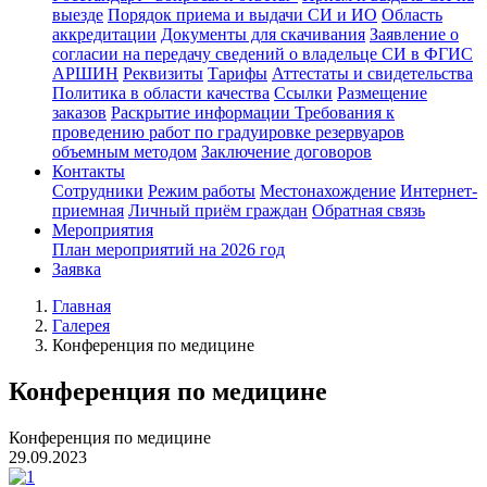
выезде
Порядок приема и выдачи СИ и ИО
Область
аккредитации
Документы для скачивания
Заявление о
согласии на передачу сведений о владельце СИ в ФГИС
АРШИН
Реквизиты
Тарифы
Аттестаты и свидетельства
Политика в области качества
Ссылки
Размещение
заказов
Раскрытие информации
Требования к
проведению работ по градуировке резервуаров
объемным методом
Заключение договоров
Контакты
Сотрудники
Режим работы
Местонахождение
Интернет-
приемная
Личный приём граждан
Обратная связь
Мероприятия
План мероприятий на 2026 год
Заявка
Главная
Галерея
Конференция по медицине
Конференция по медицине
Конференция по медицине
29.09.2023