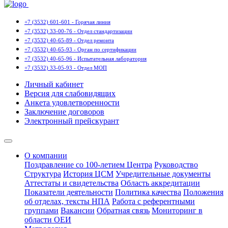
+7 (3532) 601-601 - Горячая линия
+7 (3532) 33-00-76 - Отдел стандартизации
+7 (3532) 40-65-89 - Отдел ремонта
+7 (3532) 40-65-93 - Орган по сертификации
+7 (3532) 40-65-96 - Испытательная лаборатория
+7 (3532) 33-05-93 - Отдел МОП
Личный кабинет
Версия для слабовидящих
Анкета удовлетворенности
Заключение договоров
Электронный прейскурант
О компании
Поздравление со 100-летием Центра
Руководство
Структура
История ЦСМ
Учредительные документы
Аттестаты и свидетельства
Область аккредитации
Показатели деятельности
Политика качества
Положения
об отделах, тексты НПА
Работа с референтными
группами
Вакансии
Обратная связь
Мониторинг в
области ОЕИ