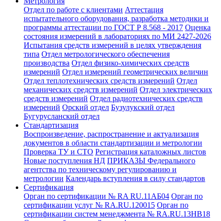
Метрология
Отдел по работе с клиентами
Аттестация
испытательного оборудования, разработка методики и
программы аттестации по ГОСТ Р 8.568 - 2017
Оценка
состояния измерений в лабораториях по МИ 2427-2026
Испытания средств измерений в целях утверждения
типа
Отдел метрологического обеспечения
производства
Отдел физико-химических средств
измерений
Отдел измерений геометрических величин
Отдел теплотехнических средств измерений
Отдел
механических средств измерений
Отдел электрических
средств измерений
Отдел радиотехнических средств
измерений
Орский отдел
Бузулукский отдел
Бугурусланский отдел
Стандартизация
Воспроизведение, распространение и актуализация
документов в области стандартизации и метрологии
Проверка ТУ и СТО
Регистрация каталожных листов
Новые поступления НД
ПРИКАЗЫ Федерального
агентства по техническому регулированию и
метрологии
Календарь вступления в силу стандартов
Сертификация
Орган по сертификации № RA RU.11АБ04
Орган по
сертификации услуг № RA.RU.120015
Орган по
сертификации систем менеджмента № RA.RU.13HB18