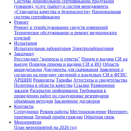
Система добровольной сертификации продукции
(товаров), услуг (работ) и систем менеджмента
«Стандарты качества и безопасности»
Национальная
система сертификации
Ремонт
Ремонт и техобслуживание средств измерений
Техническое обслуживание и ремонт медицинских
изделий
Испытания
Испытательная лаборатория
Электролаборатория
Заказчику
Росстандарт "вопросы и ответы"
Прием и выдача СИ на
выезде
Порядок приема и выдачи СИ и ИО
Область
аккредитации
Документы для скачивания
Заявление о
согласии на передачу сведений о владельце СИ в ФГИС
АРШИН
Реквизиты
Тарифы
Аттестаты и свидетельства
Политика в области качества
Ссылки
Размещение
заказов
Раскрытие информации
Требования к
проведению работ по градуировке резервуаров
объемным методом
Заключение договоров
Контакты
Сотрудники
Режим работы
Местонахождение
Интернет-
приемная
Личный приём граждан
Обратная связь
Мероприятия
План мероприятий на 2026 год