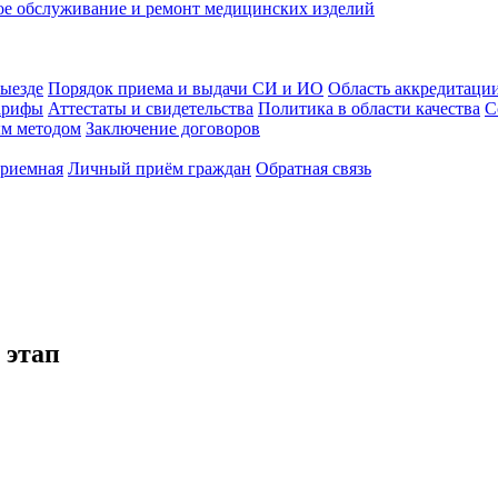
ое обслуживание и ремонт медицинских изделий
выезде
Порядок приема и выдачи СИ и ИО
Область аккредитаци
арифы
Аттестаты и свидетельства
Политика в области качества
С
ым методом
Заключение договоров
приемная
Личный приём граждан
Обратная связь
 этап