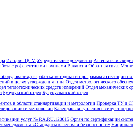
ура
История ЦСМ
Учредительные документы
Аттестаты и свиде
абота с референтными группами
Вакансии
Обратная связь
Монит
оборудования, разработка методики и программы аттестации по 
ений в целях утверждения типа
Отдел метрологического обеспе
дел теплотехнических средств измерений
Отдел механических с
л
Бузулукский отдел
Бугурусланский отдел
ентов в области стандартизации и метрологии
Проверка ТУ и 
улированию и метрологии
Календарь вступления в силу стандар
тификации услуг № RA.RU.120015
Орган по сертификации сист
тем менеджмента «Стандарты качества и безопасности»
Националь