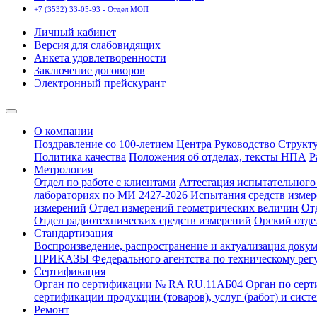
+7 (3532) 33-05-93 - Отдел МОП
Личный кабинет
Версия для слабовидящих
Анкета удовлетворенности
Заключение договоров
Электронный прейскурант
О компании
Поздравление со 100-летием Центра
Руководство
Структ
Политика качества
Положения об отделах, тексты НПА
Р
Метрология
Отдел по работе с клиентами
Аттестация испытательного 
лабораториях по МИ 2427-2026
Испытания средств измер
измерений
Отдел измерений геометрических величин
От
Отдел радиотехнических средств измерений
Орский отде
Стандартизация
Воспроизведение, распространение и актуализация докум
ПРИКАЗЫ Федерального агентства по техническому рег
Сертификация
Орган по сертификации № RA RU.11АБ04
Орган по сер
сертификации продукции (товаров), услуг (работ) и сис
Ремонт