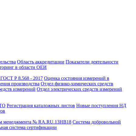
тельства
Область аккредитации
Показатели деятельности
оринг в области ОЕИ
ГОСТ Р 8.568 - 2017
Оценка состояния измерений в
чения производства
Отдел физико-химических средств
редств измерений
Отдел электрических средств измерений
СТО
Регистрация каталожных листов
Новые поступления НД
тов
ем менеджмента № RA.RU.13HB18
Система добровольной
ная система сертификации