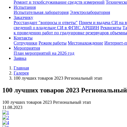
Ремонт и техобслуживание средств измерений
Техническ
Испытания
Испытательная лаборатория
Электролаборатория
Заказчику
Росстандарт "вопросы и ответы"
Прием и выдача СИ на 
сведений о владельце СИ в ФГИС АРШИН
Реквизиты
Т
к проведению работ по градуировке резервуаров объемн
Контакты
Сотрудники
Режим работы
Местонахождение
Интернет-
Мероприятия
План мероприятий на 2026 год
Заявка
Главная
Галерея
100 лучших товаров 2023 Региональный этап
100 лучших товаров 2023 Региональный
100 лучших товаров 2023 Региональный этап
11.08.2023