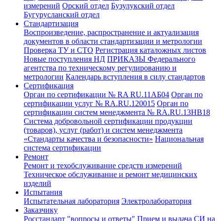
измерений
Орский отдел
Бузулукский отдел
Бугурусланский отдел
Стандартизация
Воспроизведение, распространение и актуализация
документов в области стандартизации и метрологии
Проверка ТУ и СТО
Регистрация каталожных листов
Новые поступления НД
ПРИКАЗЫ Федерального
агентства по техническому регулированию и
метрологии
Календарь вступления в силу стандартов
Сертификация
Орган по сертификации № RA RU.11АБ04
Орган по
сертификации услуг № RA.RU.120015
Орган по
сертификации систем менеджмента № RA.RU.13HB18
Система добровольной сертификации продукции
(товаров), услуг (работ) и систем менеджмента
«Стандарты качества и безопасности»
Национальная
система сертификации
Ремонт
Ремонт и техобслуживание средств измерений
Техническое обслуживание и ремонт медицинских
изделий
Испытания
Испытательная лаборатория
Электролаборатория
Заказчику
Росстандарт "вопросы и ответы"
Прием и выдача СИ на