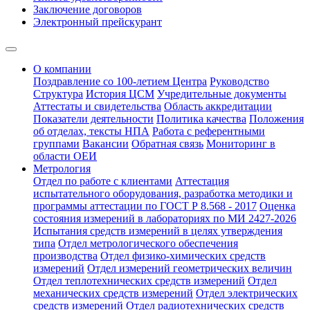
Заключение договоров
Электронный прейскурант
О компании
Поздравление со 100-летием Центра
Руководство
Структура
История ЦСМ
Учредительные документы
Аттестаты и свидетельства
Область аккредитации
Показатели деятельности
Политика качества
Положения
об отделах, тексты НПА
Работа с референтными
группами
Вакансии
Обратная связь
Мониторинг в
области ОЕИ
Метрология
Отдел по работе с клиентами
Аттестация
испытательного оборудования, разработка методики и
программы аттестации по ГОСТ Р 8.568 - 2017
Оценка
состояния измерений в лабораториях по МИ 2427-2026
Испытания средств измерений в целях утверждения
типа
Отдел метрологического обеспечения
производства
Отдел физико-химических средств
измерений
Отдел измерений геометрических величин
Отдел теплотехнических средств измерений
Отдел
механических средств измерений
Отдел электрических
средств измерений
Отдел радиотехнических средств