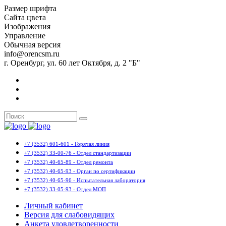
Размер шрифта
Сайта цвета
Изображения
Управление
Обычная версия
info@orencsm.ru
г. Оренбург, ул. 60 лет Октября, д. 2 "Б"
+7 (3532) 601-601 - Горячая линия
+7 (3532) 33-00-76 - Отдел стандартизации
+7 (3532) 40-65-89 - Отдел ремонта
+7 (3532) 40-65-93 - Орган по сертификации
+7 (3532) 40-65-96 - Испытательная лаборатория
+7 (3532) 33-05-93 - Отдел МОП
Личный кабинет
Версия для слабовидящих
Анкета удовлетворенности