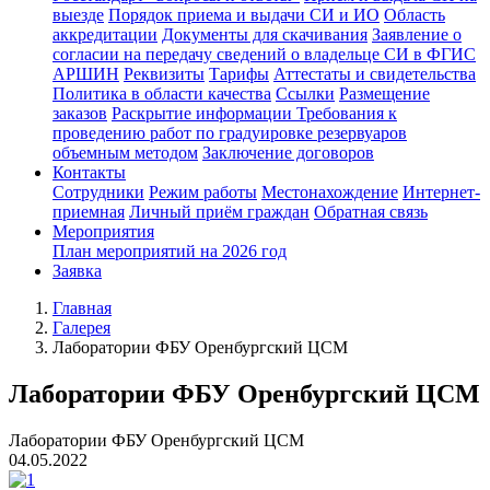
выезде
Порядок приема и выдачи СИ и ИО
Область
аккредитации
Документы для скачивания
Заявление о
согласии на передачу сведений о владельце СИ в ФГИС
АРШИН
Реквизиты
Тарифы
Аттестаты и свидетельства
Политика в области качества
Ссылки
Размещение
заказов
Раскрытие информации
Требования к
проведению работ по градуировке резервуаров
объемным методом
Заключение договоров
Контакты
Сотрудники
Режим работы
Местонахождение
Интернет-
приемная
Личный приём граждан
Обратная связь
Мероприятия
План мероприятий на 2026 год
Заявка
Главная
Галерея
Лаборатории ФБУ Оренбургский ЦСМ
Лаборатории ФБУ Оренбургский ЦСМ
Лаборатории ФБУ Оренбургский ЦСМ
04.05.2022