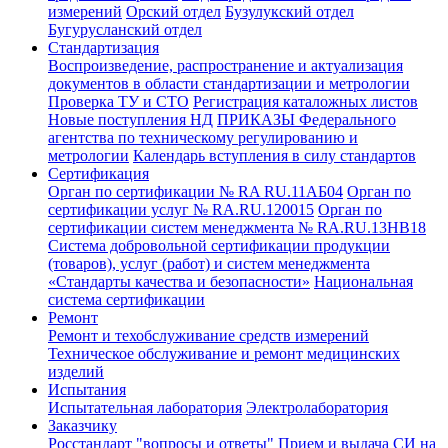
измерений
Орский отдел
Бузулукский отдел
Бугурусланский отдел
Стандартизация
Воспроизведение, распространение и актуализация
документов в области стандартизации и метрологии
Проверка ТУ и СТО
Регистрация каталожных листов
Новые поступления НД
ПРИКАЗЫ Федерального
агентства по техническому регулированию и
метрологии
Календарь вступления в силу стандартов
Сертификация
Орган по сертификации № RA RU.11АБ04
Орган по
сертификации услуг № RA.RU.120015
Орган по
сертификации систем менеджмента № RA.RU.13HB18
Система добровольной сертификации продукции
(товаров), услуг (работ) и систем менеджмента
«Стандарты качества и безопасности»
Национальная
система сертификации
Ремонт
Ремонт и техобслуживание средств измерений
Техническое обслуживание и ремонт медицинских
изделий
Испытания
Испытательная лаборатория
Электролаборатория
Заказчику
Росстандарт "вопросы и ответы"
Прием и выдача СИ на