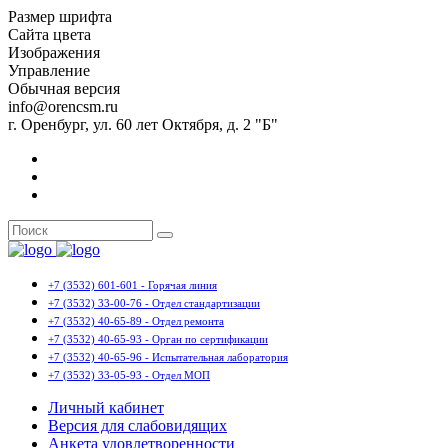
Размер шрифта
Сайта цвета
Изображения
Управление
Обычная версия
info@orencsm.ru
г. Оренбург, ул. 60 лет Октября, д. 2 "Б"
+7 (3532) 601-601 - Горячая линия
+7 (3532) 33-00-76 - Отдел стандартизации
+7 (3532) 40-65-89 - Отдел ремонта
+7 (3532) 40-65-93 - Орган по сертификации
+7 (3532) 40-65-96 - Испытательная лаборатория
+7 (3532) 33-05-93 - Отдел МОП
Личный кабинет
Версия для слабовидящих
Анкета удовлетворенности