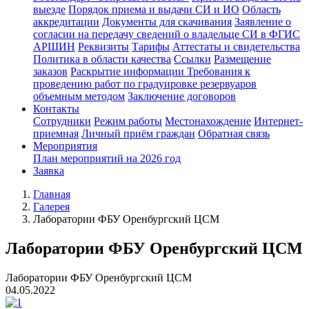
выезде
Порядок приема и выдачи СИ и ИО
Область
аккредитации
Документы для скачивания
Заявление о
согласии на передачу сведений о владельце СИ в ФГИС
АРШИН
Реквизиты
Тарифы
Аттестаты и свидетельства
Политика в области качества
Ссылки
Размещение
заказов
Раскрытие информации
Требования к
проведению работ по градуировке резервуаров
объемным методом
Заключение договоров
Контакты
Сотрудники
Режим работы
Местонахождение
Интернет-
приемная
Личный приём граждан
Обратная связь
Мероприятия
План мероприятий на 2026 год
Заявка
Главная
Галерея
Лаборатории ФБУ Оренбургский ЦСМ
Лаборатории ФБУ Оренбургский ЦСМ
Лаборатории ФБУ Оренбургский ЦСМ
04.05.2022