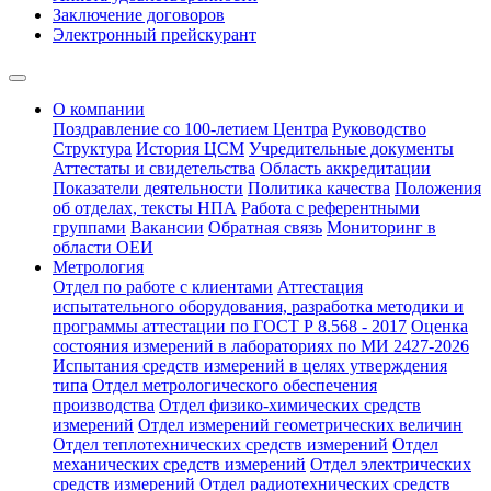
Заключение договоров
Электронный прейскурант
О компании
Поздравление со 100-летием Центра
Руководство
Структура
История ЦСМ
Учредительные документы
Аттестаты и свидетельства
Область аккредитации
Показатели деятельности
Политика качества
Положения
об отделах, тексты НПА
Работа с референтными
группами
Вакансии
Обратная связь
Мониторинг в
области ОЕИ
Метрология
Отдел по работе с клиентами
Аттестация
испытательного оборудования, разработка методики и
программы аттестации по ГОСТ Р 8.568 - 2017
Оценка
состояния измерений в лабораториях по МИ 2427-2026
Испытания средств измерений в целях утверждения
типа
Отдел метрологического обеспечения
производства
Отдел физико-химических средств
измерений
Отдел измерений геометрических величин
Отдел теплотехнических средств измерений
Отдел
механических средств измерений
Отдел электрических
средств измерений
Отдел радиотехнических средств