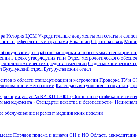
ура
История ЦСМ
Учредительные документы
Аттестаты и свиде
абота с референтными группами
Вакансии
Обратная связь
Монит
оборудования, разработка методики и программы аттестации по 
ений в целях утверждения типа
Отдел метрологического обеспе
дел теплотехнических средств измерений
Отдел механических с
л
Бузулукский отдел
Бугурусланский отдел
ентов в области стандартизации и метрологии
Проверка ТУ и 
улированию и метрологии
Календарь вступления в силу стандар
тификации услуг № RA.RU.120015
Орган по сертификации сист
тем менеджмента «Стандарты качества и безопасности»
Националь
ое обслуживание и ремонт медицинских изделий
выезде
Порядок приема и выдачи СИ и ИО
Область аккредитаци