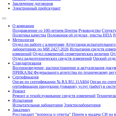
Заключение договоров
Электронный прейскурант
О компании
Поздравление со 100-летием Центра
Руководство
Структ
Политика качества
Положения об отделах, тексты НПА
Р
Метрология
Отдел по работе с клиентами
Аттестация испытательного 
лабораториях по МИ 2427-2026
Испытания средств измер
измерений
Отдел измерений геометрических величин
От
Отдел радиотехнических средств измерений
Орский отде
Стандартизация
Воспроизведение, распространение и актуализация докум
ПРИКАЗЫ Федерального агентства по техническому рег
Сертификация
Орган по сертификации № RA RU.11АБ04
Орган по сер
сертификации продукции (товаров), услуг (работ) и сис
Ремонт
Ремонт и техобслуживание средств измерений
Техническ
Испытания
Испытательная лаборатория
Электролаборатория
Заказчику
Росстандарт "вопросы и ответы"
Прием и выдача СИ на 