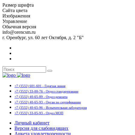
Размер шрифта
Сайта цвета
Изображения
Управление
Обычная версия
info@orencsm.ru
г. Оренбург, ул. 60 лет Октября, д. 2 "Б"
+7 (3532) 601-601 - Горячая линия
+7 (3532) 33-00-76 - Отдел стандартизации
+7 (3532) 40-65-89 - Отдел ремонта
+7 (3532) 40-65-93 - Орган по сертификации
+7 (3532) 40-65-96 - Испытательная лаборатория
+7 (3532) 33-05-93 - Отдел МОП
Личный кабинет
Версия для слабовидящих
Анкета удовлетворенности