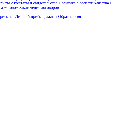
арифы
Аттестаты и свидетельства
Политика в области качества
С
ым методом
Заключение договоров
приемная
Личный приём граждан
Обратная связь