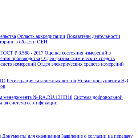
тельства
Область аккредитации
Показатели деятельности
оринг в области ОЕИ
ГОСТ Р 8.568 - 2017
Оценка состояния измерений в
чения производства
Отдел физико-химических средств
редств измерений
Отдел электрических средств измерений
СТО
Регистрация каталожных листов
Новые поступления НД
тов
ем менеджмента № RA.RU.13HB18
Система добровольной
ная система сертификации
и
Документы для скачивания
Заявление о согласии на передачу