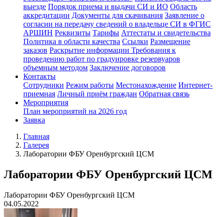
выезде
Порядок приема и выдачи СИ и ИО
Область
аккредитации
Документы для скачивания
Заявление о
согласии на передачу сведений о владельце СИ в ФГИС
АРШИН
Реквизиты
Тарифы
Аттестаты и свидетельства
Политика в области качества
Ссылки
Размещение
заказов
Раскрытие информации
Требования к
проведению работ по градуировке резервуаров
объемным методом
Заключение договоров
Контакты
Сотрудники
Режим работы
Местонахождение
Интернет-
приемная
Личный приём граждан
Обратная связь
Мероприятия
План мероприятий на 2026 год
Заявка
Главная
Галерея
Лаборатории ФБУ Оренбургский ЦСМ
Лаборатории ФБУ Оренбургский ЦСМ
Лаборатории ФБУ Оренбургский ЦСМ
04.05.2022