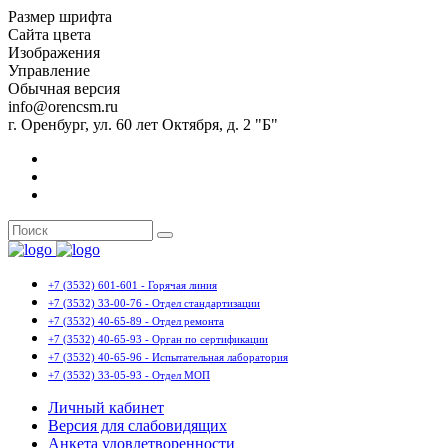
Размер шрифта
Сайта цвета
Изображения
Управление
Обычная версия
info@orencsm.ru
г. Оренбург, ул. 60 лет Октября, д. 2 "Б"
+7 (3532) 601-601 - Горячая линия
+7 (3532) 33-00-76 - Отдел стандартизации
+7 (3532) 40-65-89 - Отдел ремонта
+7 (3532) 40-65-93 - Орган по сертификации
+7 (3532) 40-65-96 - Испытательная лаборатория
+7 (3532) 33-05-93 - Отдел МОП
Личный кабинет
Версия для слабовидящих
Анкета удовлетворенности