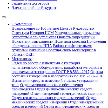
Заключение договоров
Электронный прейскурант
О компании
Поздравление со 100-летием Центра
Руководство
Структура
История ЦСМ
Учредительные документы
Аттестаты и свидетельства
Область аккредитации
Показатели деятельности
Политика качества
Положения
об отделах, тексты НПА
Работа с референтными
группами
Вакансии
Обратная связь
Мониторинг в
области ОЕИ
Метрология
Отдел по работе с клиентами
Аттестация
испытательного оборудования, разработка методики и
программы аттестации по ГОСТ Р 8.568 - 2017
Оценка
состояния измерений в лабораториях по МИ 2427-2026
Испытания средств измерений в целях утверждения
типа
Отдел метрологического обеспечения
производства
Отдел физико-химических средств
измерений
Отдел измерений геометрических величин
Отдел теплотехнических средств измерений
Отдел
механических средств измерений
Отдел электрических
средств измерений
Отдел радиотехнических средств