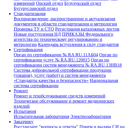
измерений
Орский отдел
Бузулукский отдел
Бугурусланский отдел
Стандартизация
Воспроизведение, распространение и актуализация
документов в области стандартизации и метрологии
Проверка ТУ и СТО
Регистрация каталожных листов
Новые поступления НД
ПРИКАЗЫ Федерального
агентства по техническому регулированию и
метрологии
Календарь вступления в силу стандартов
Сертификация
Орган по сертификации № RA RU.11АБ04
Орган по
сертификации услуг № RA.RU.120015
Орган по
сертификации систем менеджмента № RA.RU.13HB18
Система добровольной сертификации продукции
(товаров), услуг (работ) и систем менеджмента
«Стандарты качества и безопасности»
Национальная
система сертификации
Ремонт
Ремонт и техобслуживание средств измерений
Техническое обслуживание и ремонт медицинских
изделий
Испытания
Испытательная лаборатория
Электролаборатория
Заказчику
Росстандарт "вопросы и ответы"
Прием и выдача СИ на