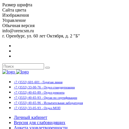
Размер шрифта
Сайта цвета
Изображения
Управление
Обычная версия
info@orencsm.ru
г. Оренбург, ул. 60 лет Октября, д. 2 "Б"
+7 (3532) 601-601 - Горячая линия
+7 (3532) 33-00-76 - Отдел стандартизации
+7 (3532) 40-65-89 - Отдел ремонта
+7 (3532) 40-65-93 - Орган по сертификации
+7 (3532) 40-65-96 - Испытательная лаборатория
+7 (3532) 33-05-93 - Отдел МОП
Личный кабинет
Версия для слабовидящих
Анкета удовлетворенности