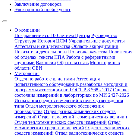
Заключение договоров
Электронный прейскурант
О компании
Поздравление со 100-летием Центра
Руководство
Структура
История ЦСМ
Учредительные документы
Аттестаты и свидетельства
Область аккредитации
Показатели деятельности
Политика качества
Положения
об отделах, тексты НПА
Работа с референтными
группами
Вакансии
Обратная связь
Мониторинг в
области ОЕИ
Метрология
Отдел по работе с клиентами
Аттестация
испытательного оборудования, разработка методики и
программы аттестации по ГОСТ Р 8.568 - 2017
Оценка
состояния измерений в лабораториях по МИ 2427-2026
Испытания средств измерений в целях утверждения
типа
Отдел метрологического обеспечения
производства
Отдел физико-химических средств
измерений
Отдел измерений геометрических величин
Отдел теплотехнических средств измерений
Отдел
механических средств измерений
Отдел электрических
средств измерений
Отдел радиотехнических средств