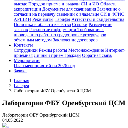
выезде
Порядок приема и выдачи СИ и ИО
Область
аккредитации
Документы для скачивания
Заявление о
согласии на передачу сведений о владельце СИ в ФГИС
АРШИН
Реквизиты
Тарифы
Аттестаты и свидетельства
Политика в области качества
Ссылки
Размещение
заказов
Раскрытие информации
Требования к
проведению работ по градуировке резервуаров
объемным методом
Заключение договоров
Контакты
Сотрудники
Режим работы
Местонахождение
Интернет-
приемная
Личный приём граждан
Обратная связь
Мероприятия
План мероприятий на 2026 год
Заявка
Главная
Галерея
Лаборатории ФБУ Оренбургский ЦСМ
Лаборатории ФБУ Оренбургский ЦСМ
Лаборатории ФБУ Оренбургский ЦСМ
04.05.2022