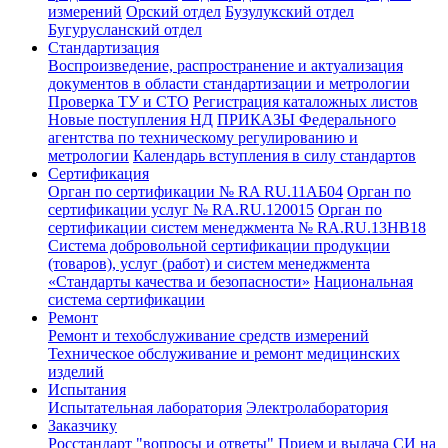
измерений
Орский отдел
Бузулукский отдел
Бугурусланский отдел
Стандартизация
Воспроизведение, распространение и актуализация
документов в области стандартизации и метрологии
Проверка ТУ и СТО
Регистрация каталожных листов
Новые поступления НД
ПРИКАЗЫ Федерального
агентства по техническому регулированию и
метрологии
Календарь вступления в силу стандартов
Сертификация
Орган по сертификации № RA RU.11АБ04
Орган по
сертификации услуг № RA.RU.120015
Орган по
сертификации систем менеджмента № RA.RU.13HB18
Система добровольной сертификации продукции
(товаров), услуг (работ) и систем менеджмента
«Стандарты качества и безопасности»
Национальная
система сертификации
Ремонт
Ремонт и техобслуживание средств измерений
Техническое обслуживание и ремонт медицинских
изделий
Испытания
Испытательная лаборатория
Электролаборатория
Заказчику
Росстандарт "вопросы и ответы"
Прием и выдача СИ на