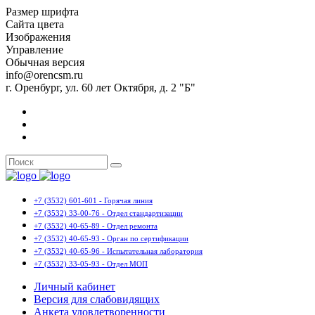
Размер шрифта
Сайта цвета
Изображения
Управление
Обычная версия
info@orencsm.ru
г. Оренбург, ул. 60 лет Октября, д. 2 "Б"
+7 (3532) 601-601 - Горячая линия
+7 (3532) 33-00-76 - Отдел стандартизации
+7 (3532) 40-65-89 - Отдел ремонта
+7 (3532) 40-65-93 - Орган по сертификации
+7 (3532) 40-65-96 - Испытательная лаборатория
+7 (3532) 33-05-93 - Отдел МОП
Личный кабинет
Версия для слабовидящих
Анкета удовлетворенности