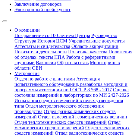
Заключение договоров
Электронный прейскурант
О компании
Поздравление со 100-летием Центра
Руководство
Структура
История ЦСМ
Учредительные документы
Аттестаты и свидетельства
Область аккредитации
Показатели деятельности
Политика качества
Положения
об отделах, тексты НПА
Работа с референтными
группами
Вакансии
Обратная связь
Мониторинг в
области ОЕИ
Метрология
Отдел по работе с клиентами
Аттестация
испытательного оборудования, разработка методики и
программы аттестации по ГОСТ Р 8.568 - 2017
Оценка
состояния измерений в лабораториях по МИ 2427-2026
Испытания средств измерений в целях утверждения
типа
Отдел метрологического обеспечения
производства
Отдел физико-химических средств
измерений
Отдел измерений геометрических величин
Отдел теплотехнических средств измерений
Отдел
механических средств измерений
Отдел электрических
средств измерений
Отдел радиотехнических средств