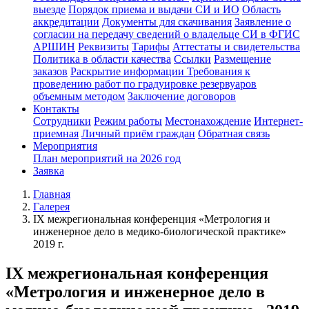
выезде
Порядок приема и выдачи СИ и ИО
Область
аккредитации
Документы для скачивания
Заявление о
согласии на передачу сведений о владельце СИ в ФГИС
АРШИН
Реквизиты
Тарифы
Аттестаты и свидетельства
Политика в области качества
Ссылки
Размещение
заказов
Раскрытие информации
Требования к
проведению работ по градуировке резервуаров
объемным методом
Заключение договоров
Контакты
Сотрудники
Режим работы
Местонахождение
Интернет-
приемная
Личный приём граждан
Обратная связь
Мероприятия
План мероприятий на 2026 год
Заявка
Главная
Галерея
IX межрегиональная конференция «Метрология и
инженерное дело в медико-биологической практике»
2019 г.
IX межрегиональная конференция
«Метрология и инженерное дело в