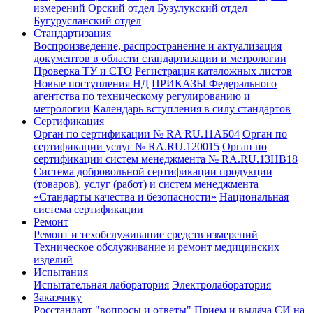
измерений
Орский отдел
Бузулукский отдел
Бугурусланский отдел
Стандартизация
Воспроизведение, распространение и актуализация
документов в области стандартизации и метрологии
Проверка ТУ и СТО
Регистрация каталожных листов
Новые поступления НД
ПРИКАЗЫ Федерального
агентства по техническому регулированию и
метрологии
Календарь вступления в силу стандартов
Сертификация
Орган по сертификации № RA RU.11АБ04
Орган по
сертификации услуг № RA.RU.120015
Орган по
сертификации систем менеджмента № RA.RU.13HB18
Система добровольной сертификации продукции
(товаров), услуг (работ) и систем менеджмента
«Стандарты качества и безопасности»
Национальная
система сертификации
Ремонт
Ремонт и техобслуживание средств измерений
Техническое обслуживание и ремонт медицинских
изделий
Испытания
Испытательная лаборатория
Электролаборатория
Заказчику
Росстандарт "вопросы и ответы"
Прием и выдача СИ на