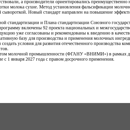
тствовали, а производители ориентировались преимущественно
ботки молока сухие. Метод установления фальсификации молоч
 сывороткой. Новый стандарт направлен на повышение эффекти
ной стандартизации и Плана стандартизации Союзного государст
 программу включены 92 проекта национальных и межгосударств
родукцию уже согласованы и рекомендованы к введению в качест
тивную базу для производства и применения молочных ингреди
и создать условия для развития отечественного производства ком
тов.
утом молочной промышленности (ФГАНУ «ВНИМИ») в рамках дея
е с 1 января 2027 года с правом досрочного применения.