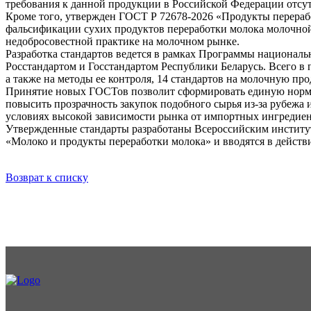
требования к данной продукции в Российской Федерации отсу
Кроме того, утвержден ГОСТ Р 72678-2026 «Продукты перера
фальсификации сухих продуктов переработки молока молочной
недобросовестной практике на молочном рынке.
Разработка стандартов ведется в рамках Программы националь
Росстандартом и Госстандартом Республики Беларусь. Всего в
а также на методы ее контроля, 14 стандартов на молочную п
Принятие новых ГОСТов позволит сформировать единую норма
повысить прозрачность закупок подобного сырья из-за рубежа 
условиях высокой зависимости рынка от импортных ингредиен
Утвержденные стандарты разработаны Всероссийским инстит
«Молоко и продукты переработки молока» и вводятся в действи
Возврат к списку