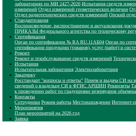
лабораториях по МИ 2427-2026
Испытания средств измер
измерений
Отдел измерений геометрических величин
От
Отдел радиотехнических средств измерений
Орский отде
Стандартизация
Воспроизведение, распространение и актуализация докум
ПРИКАЗЫ Федерального агентства по техническому рег
Сертификация
Орган по сертификации № RA RU.11АБ04
Орган по сер
сертификации продукции (товаров), услуг (работ) и сис
Ремонт
Ремонт и техобслуживание средств измерений
Техническ
Испытания
Испытательная лаборатория
Электролаборатория
Заказчику
Росстандарт "вопросы и ответы"
Прием и выдача СИ на 
сведений о владельце СИ в ФГИС АРШИН
Реквизиты
Т
к проведению работ по градуировке резервуаров объемн
Контакты
Сотрудники
Режим работы
Местонахождение
Интернет-
Мероприятия
План мероприятий на 2026 год
Заявка