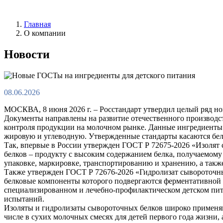
Главная
О компании
Новости
08.06.2026
МОСКВА, 8 июня 2026 г. – Росстандарт утвердил целый ряд н
Документы направлены на развитие отечественного производст
контроля продукции на молочном рынке. Данные ингредиенты 
жировую и углеводную. Утвержденные стандарты касаются бе
Так, впервые в России утвержден ГОСТ Р 72675-2026 «Изолят 
белков – продукту с высоким содержанием белка, получаемому
упаковке, маркировке, транспортированию и хранению, а также
Также утвержден ГОСТ Р 72676-2026 «Гидролизат сывороточных
белковые компоненты которого подвергаются ферментативной 
специализированном и лечебно-профилактическом детском пита
испытаний.
Изоляты и гидролизаты сывороточных белков широко применяю
числе в сухих молочных смесях для детей первого года жизни