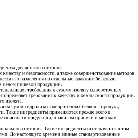
иенты для детского питания.
качеству и безопасности, а также совершенствование методов
сса его разделения на отдельные фракции: белковую,
в целом пищевой продукции.
станавливает требования к сухому изоляту сывороточных
 определяет требования к качеству и безопасности продукции,
го изолята.
я на сухой гидролизат сывороточных белков – продукт,
и. Такие ингредиенты применяются прежде всего в
безопасности продукции, правилам приемки и методам
онального питания. Такие ингредиенты используются в том
тями. До настоящего времени единые стандартизованные