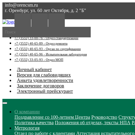
info@orencsm.ru
г. Оренбург, ул. 60 лет Октября, д. 2 "Б"
+7 (3532) 601-601 - Горячая линия
+7 (3532) 33-00-76 - Отдел стандартизации
+7 (3532) 40-65-89 - Отдел ремонта
+7 (3532) 40-65-93 - Орган по сертификации
+7 (3532) 40-65-96 - Испытательная лаборатория
+7 (3532) 33-05-93 - Отдел МОП
Личный кабинет
Версия для слабовидящих
Анкета удовлетворенности
Заключение договоров
Электронный прейскурант
О компании
Поздравление со 100-летием Центра
Руководство
Структ
Политика качества
Положения об отделах, тексты НПА
Р
Метрология
Отдел по работе с клиентами
Аттестация испытательного 