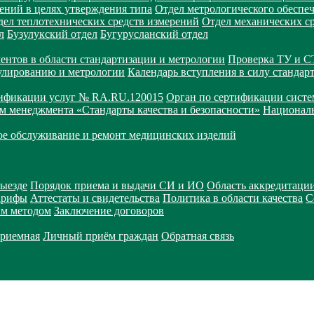
ений в целях утверждения типа
Отдел метрологического обеспе
дел теплотехнических средств измерений
Отдел механических с
л
Бузулукский отдел
Бугурусланский отдел
ентов в области стандартизации и метрологии
Проверка ТУ и 
улированию и метрологии
Календарь вступления в силу стандар
тификации услуг № RA.RU.120015
Орган по сертификации сист
тем менеджмента «Стандарты качества и безопасности»
Националь
ое обслуживание и ремонт медицинских изделий
выезде
Порядок приема и выдачи СИ и ИО
Область аккредитаци
арифы
Аттестаты и свидетельства
Политика в области качества
С
ым методом
Заключение договоров
приемная
Личный приём граждан
Обратная связь