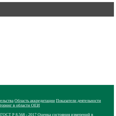
тельства
Область аккредитации
Показатели деятельности
оринг в области ОЕИ
ГОСТ Р 8.568 - 2017
Оценка состояния измерений в