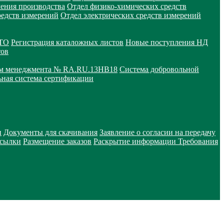
чения производства
Отдел физико-химических средств
редств измерений
Отдел электрических средств измерений
СТО
Регистрация каталожных листов
Новые поступления НД
тов
ем менеджмента № RA.RU.13HB18
Система добровольной
ная система сертификации
и
Документы для скачивания
Заявление о согласии на передачу
сылки
Размещение заказов
Раскрытие информации
Требования