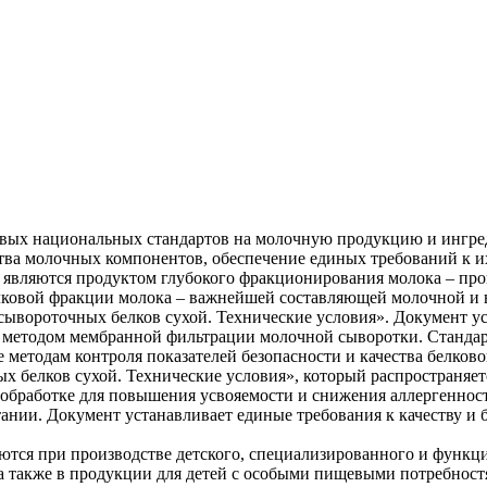
овых национальных стандартов на молочную продукцию и ингред
ва молочных компонентов, обеспечение единых требований к их 
являются продуктом глубокого фракционирования молока – проце
лковой фракции молока – важнейшей составляющей молочной и 
сывороточных белков сухой. Технические условия». Документ у
 методом мембранной фильтрации молочной сыворотки. Стандарт
 методам контроля показателей безопасности и качества белково
 белков сухой. Технические условия», который распространяетс
обработке для повышения усвояемости и снижения аллергенност
нии. Документ устанавливает единые требования к качеству и 
тся при производстве детского, специализированного и функци
, а также в продукции для детей с особыми пищевыми потребнос