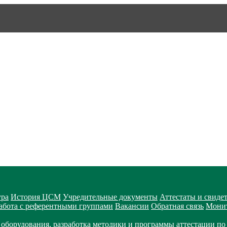
ура
История ЦСМ
Учредительные документы
Аттестаты и свиде
абота с референтными группами
Вакансии
Обратная связь
Монит
оборудования, разработка методики и программы аттестации по 