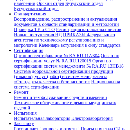
измерений
Орский отдел
Бузулукский отдел
Бугурусланский отдел
Стандартизация
Воспроизведение, распространение и актуализация
документов в области стандартизации и метрологии
Проверка ТУ и СТО
Регистрация каталожных листов
Новые поступления НД
ПРИКАЗЫ Федерального
агентства по техническому регулированию и
метрологии
Календарь вступления в силу стандартов
Сертификация
Орган по сертификации № RA RU.11АБ04
Орган по
сертификации услуг № RA.RU.120015
Орган по
сертификации систем менеджмента № RA.RU.13HB18
Система добровольной сертификации продукции
(товаров), услуг (работ) и систем менеджмента
«Стандарты качества и безопасности»
Национальная
система сертификации
Ремонт
Ремонт и техобслуживание средств измерений
Техническое обслуживание и ремонт медицинских
изделий
Испытания
Испытательная лаборатория
Электролаборатория
Заказчику
Росстандарт "вопросы и ответы"
Прием и выдача СИ на