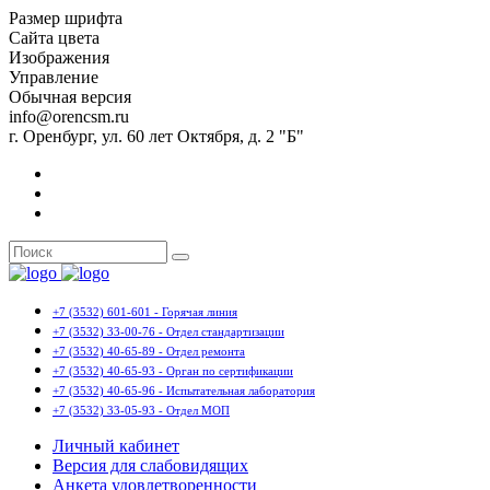
Размер шрифта
Сайта цвета
Изображения
Управление
Обычная версия
info@orencsm.ru
г. Оренбург, ул. 60 лет Октября, д. 2 "Б"
+7 (3532) 601-601 - Горячая линия
+7 (3532) 33-00-76 - Отдел стандартизации
+7 (3532) 40-65-89 - Отдел ремонта
+7 (3532) 40-65-93 - Орган по сертификации
+7 (3532) 40-65-96 - Испытательная лаборатория
+7 (3532) 33-05-93 - Отдел МОП
Личный кабинет
Версия для слабовидящих
Анкета удовлетворенности