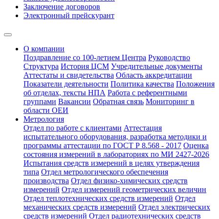
Заключение договоров
Электронный прейскурант
О компании
Поздравление со 100-летием Центра
Руководство
Структура
История ЦСМ
Учредительные документы
Аттестаты и свидетельства
Область аккредитации
Показатели деятельности
Политика качества
Положения
об отделах, тексты НПА
Работа с референтными
группами
Вакансии
Обратная связь
Мониторинг в
области ОЕИ
Метрология
Отдел по работе с клиентами
Аттестация
испытательного оборудования, разработка методики и
программы аттестации по ГОСТ Р 8.568 - 2017
Оценка
состояния измерений в лабораториях по МИ 2427-2026
Испытания средств измерений в целях утверждения
типа
Отдел метрологического обеспечения
производства
Отдел физико-химических средств
измерений
Отдел измерений геометрических величин
Отдел теплотехнических средств измерений
Отдел
механических средств измерений
Отдел электрических
средств измерений
Отдел радиотехнических средств