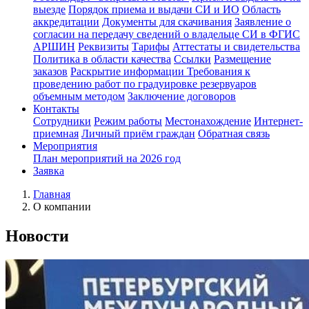
выезде
Порядок приема и выдачи СИ и ИО
Область
аккредитации
Документы для скачивания
Заявление о
согласии на передачу сведений о владельце СИ в ФГИС
АРШИН
Реквизиты
Тарифы
Аттестаты и свидетельства
Политика в области качества
Ссылки
Размещение
заказов
Раскрытие информации
Требования к
проведению работ по градуировке резервуаров
объемным методом
Заключение договоров
Контакты
Сотрудники
Режим работы
Местонахождение
Интернет-
приемная
Личный приём граждан
Обратная связь
Мероприятия
План мероприятий на 2026 год
Заявка
Главная
О компании
Новости