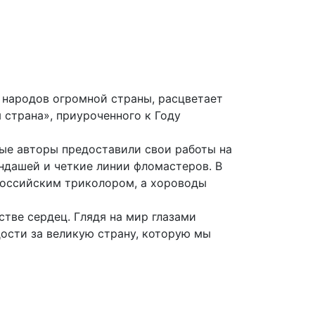
о народов огромной страны, расцветает
страна», приуроченного к Году
ные авторы предоставили свои работы на
андашей и четкие линии фломастеров. В
российским триколором, а хороводы
стве сердец. Глядя на мир глазами
дости за великую страну, которую мы